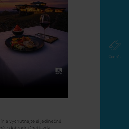
Cenník
mín a vychutnajte si jedinečné
é z dobrodružnej jazdy