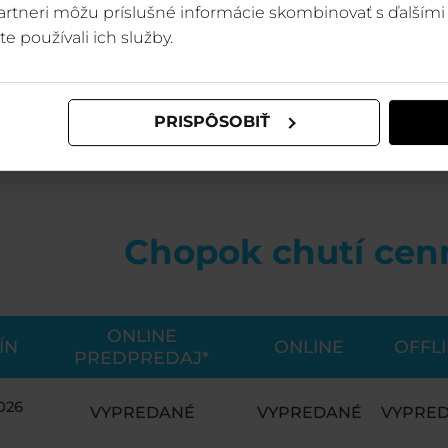
 partneri môžu príslušné informácie skombinovať s ďalšími 
te používali ich služby.
PRISPÔSOBIŤ
Chopok chutí cen
ONLINE
ÍN
ONLINE
OFFL
PREDPREDAJ*
2026
VYPREDANÉ
VYPREDANÉ
VYPRE