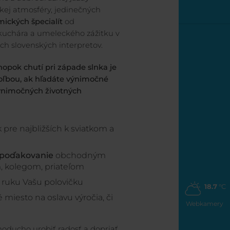
kej atmosféry, jedinečných
ických špecialít
od
uchára a umeleckého zážitku v
ch slovenských interpretov.
opok chutí pri západe slnka je
voľbou, ak hľadáte výnimočné
ýnimočných životných
 pre najbližších k sviatkom a
 poďakovanie
obchodným
, kolegom, priateľom
 ruku Vašu polovičku
18.7
°C
miesto na oslavu výročia, či
Webkamery
noducho urobiť radosť a dopriať