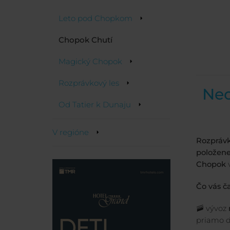
Leto pod Chopkom
Chopok Chutí
Magický Chopok
Rozprávkový les
Neo
Od Tatier k Dunaju
V regióne
Rozprávk
položene
Chopok
Čo vás č
🚠 vývoz
priamo d