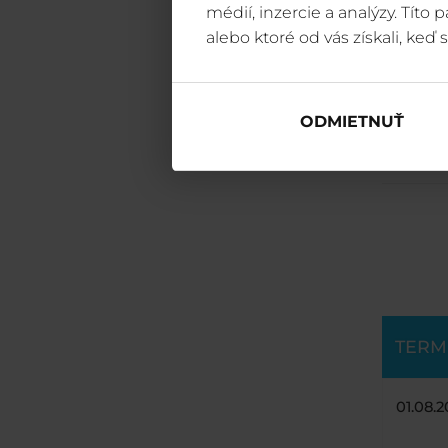
médií, inzercie a analýzy. Títo
alebo ktoré od vás získali, keď s
ODMIETNUŤ
TERM
01.08.