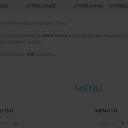
2026
VYPREDANÉ
VYPREDANÉ
VYPRE
aný predpredaj pre prvých 20 ks
 je možné dokúpiť si
vínne menu
, ktoré obsahuje degustačné
vých chodom večere.
nneho menu:
25€
na osobu.
MENU
 15.8.
MENU 1.8.
ahnuť
stiahnuť