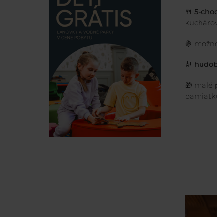
🍴
5-cho
kucháro
🍇 možn
🎻
hudob
🎁 malé
p
pamiatk