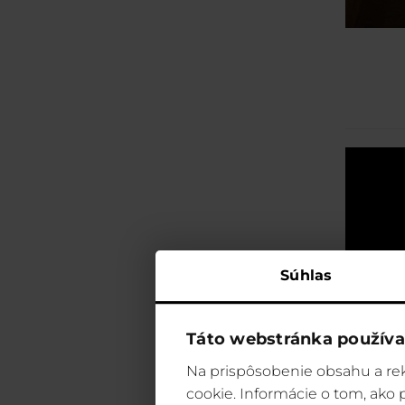
Súhlas
Táto webstránka používa
Na prispôsobenie obsahu a rek
cookie. Informácie o tom, ako