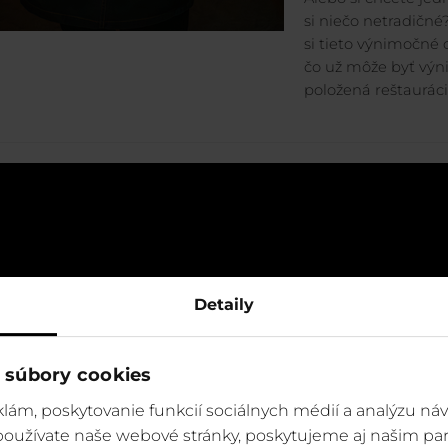
si niečo netradičné?
si tieto výnimočné
čo už môže byť výni
položená reštaurác
Detaily
 súbory cookies
lám, poskytovanie funkcií sociálnych médií a analýzu ná
 používate naše webové stránky, poskytujeme aj našim par