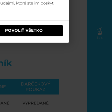
údajmi, ktoré ste im poskytli
POVOLIŤ VŠETKO
5
/ 5
ník
DARČEKOVÝ
INE
POUKAZ
DANÉ
VYPREDANÉ