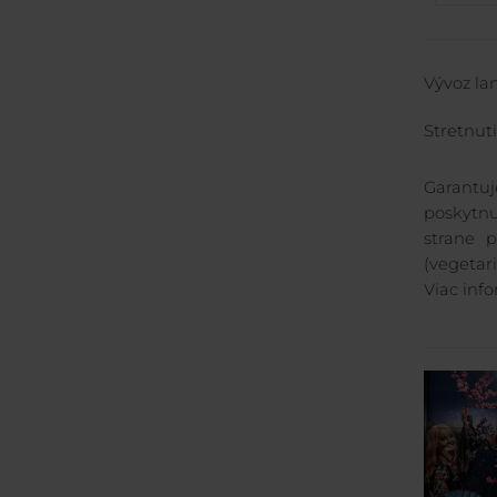
Vývoz lan
Stretnut
Garantu
poskytnu
strane 
(vegetar
Viac info