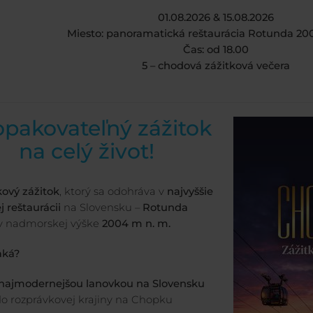
01.08.2026 & 15.08.2026
Miesto: panoramatická reštaurácia Rotunda 20
Čas: od 18.00
5 – chodová zážitková večera
pakovateľný zážitok
na celý život!
ový zážitok
, ktorý sa odohráva v
najvyššie
j reštaurácii
na Slovensku –
Rotunda
v nadmorskej výške
2004 m n. m.
aká?
najmodernejšou lanovkou na Slovensku
o rozprávkovej krajiny na Chopku