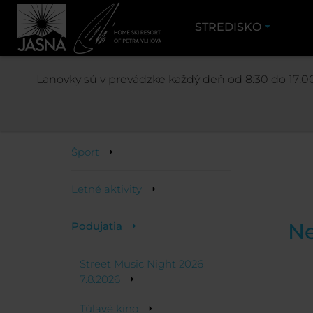
STREDISKO
Lanovky sú v prevádzke každý deň od 8:30 do 17:00
Aktivity
Šport
Letné aktivity
Ne
Podujatia
Street Music Night 2026
7.8.2026
Túlavé kino