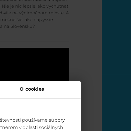
 Nie je nič lepšie, ako vychutnať
 chvíle na výnimočnom mieste. A
močnejšie, ako najvyššie
ia na Slovensku?
O cookies
vštevnosti používame súbory
tnerom v oblasti sociálnych