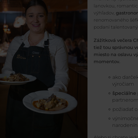
lanovkou, romantic
výhľadov,
gastronom
renomovaného šéfk
podaní talentovaný
Zážitková večera Ch
tiež tou správnou 
miesto na oslavu v
momentov.
ako darček
výročiam
špeciálne
partnerom
požiadať o
výnimočné 
narodenín
Alebo si chcete jed