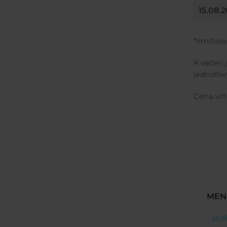
15.08.
*limitov
K večeri
jednotli
Cena ví
MENU
sti