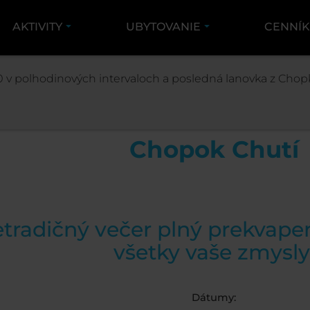
AKTIVITY
UBYTOVANIE
CENNÍ
AKTIVITY
PODUJATIA
CHOPOK CHUTÍ
 v polhodinových intervaloch a posledná lanovka z Chopk
Chopok Chutí
tradičný večer plný prekvapení
všetky vaše zmysly
Dátumy: