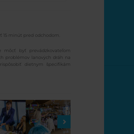
byť 15 minút pred odchodom.
de môcť byť prevádzkovateľom
ch problémov lanových dráh na
rispôsobiť dietnym špecifikám