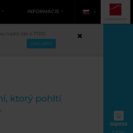
K
INFORMÁCIE
VYBRAŤ REZORT
u nadol ide o 17:00.
VIAC INFO
, ktorý pohltí
.
e-shop