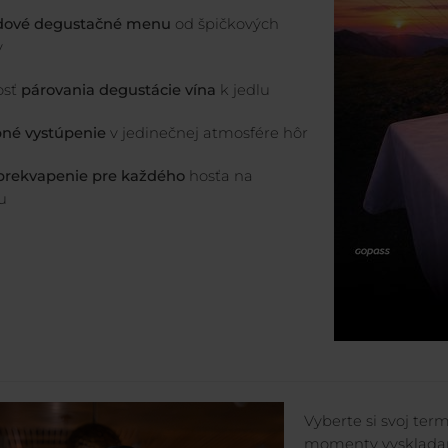
dové degustačné menu
od špičkových
v
osť
párovania degustácie vína
k jedlu
né vystúpenie
v jedinečnej atmosfére hôr
rekvapenie pre každého
hosťa na
u
Vyberte si svoj ter
momenty vyskladan