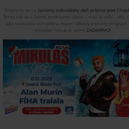
Pripravte sa na
čarovný mikulášsky deň priamo pod Cho
Tento rok sa v Jasnej stretneme všetci – malí aj veľkí – aby 
užili sviatočnú atmosféru, kopec zábavy a skvelý program.
najlepšie? Vstup je úplne
ZADARMO!