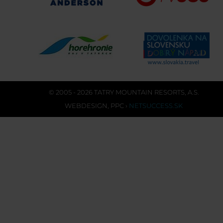
© 2005 - 2026 TATRY MOUNTAIN RESORTS, A.S.
WEBDESIGN
,
PPC
›
NETSUCCESS.SK