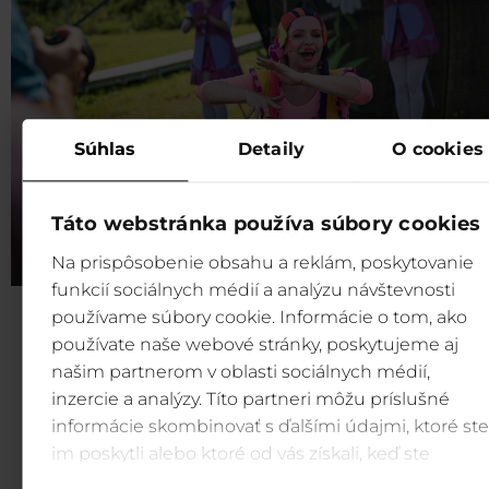
Súhlas
Detaily
O cookies
Táto webstránka používa súbory cookies
Na prispôsobenie obsahu a reklám, poskytovanie
funkcií sociálnych médií a analýzu návštevnosti
používame súbory cookie. Informácie o tom, ako
Mikulášska výzva na svah
používate naše webové stránky, poskytujeme aj
našim partnerom v oblasti sociálnych médií,
inzercie a analýzy. Títo partneri môžu príslušné
Príď na lyže alebo snowboard
v kostýme Mikuláša
a môž
informácie skombinovať s ďalšími údajmi, ktoré ste
získať
skipas zadarmo
! Stačí ukázať svoj sviatočný outfit
im poskytli alebo ktoré od vás získali, keď ste
možno práve ty budeš tá/ten vyvolený.
používali ich služby.