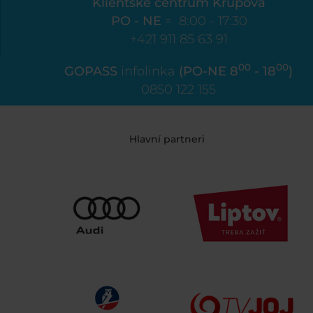
Klientské centrum Krupová
PO - NE
= 8:00 - 17:30
+421 911 85 63 91
00
00
GOPASS
infolinka
(PO-NE 8
- 18
)
0850 122 155
Hlavní partneri