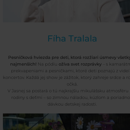
Fíha Tralala
Pesničková hviezda pre deti, ktorá rozžiari úsmevy všetk
najmenších!
Na pódiu
ožíva svet rozprávky
– s kamarátm
prekvapeniami a pesničkami, ktoré deti poznajú z videí
koncertov. Každá jej show je zážitok, ktorý zahreje srdce a ro
očká.
V Jasnej sa postará o tú najkrajšiu mikulášsku atmosféru
rodiny s deťmi – so zimnou náladou, kúzlom a poriadn
dávkou detskej radosti.