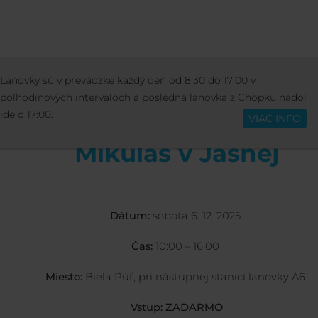
AKTIVITY
PODUJATIA
MIKULÁŠ V JAS
Lanovky sú v prevádzke každý deň od 8:30 do 17:00 v
Slovenčina
polhodinových intervaloch a posledná lanovka z Chopku nadol
ide o 17:00.
VIAC INFO
Mikuláš v Jasnej
Dátum:
sobota 6. 12. 2025
Čas:
10:00 – 16:00
Miesto:
Biela Púť, pri nástupnej stanici lanovky A6
Vstup:
ZADARMO