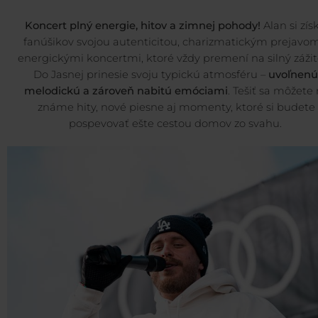
Koncert plný energie, hitov a zimnej pohody!
Alan si zís
fanúšikov svojou autenticitou, charizmatickým prejavo
energickými koncertmi, ktoré vždy premení na silný záži
Do Jasnej prinesie svoju typickú atmosféru –
uvoľnenú
melodickú a zároveň nabitú emóciami
. Tešiť sa môžete
známe hity, nové piesne aj momenty, ktoré si budete
pospevovať ešte cestou domov zo svahu.