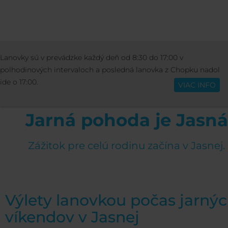
STREDISKO
INFO O STREDISKU
JAR
Lanovky sú v prevádzke každý deň od 8:30 do 17:00 v
Slovenčina
POHODA JE JASNÁ
polhodinových intervaloch a posledná lanovka z Chopku nadol
ide o 17:00.
VIAC INFO
Jarná pohoda je Jasná
Zážitok pre celú rodinu začína v Jasnej.
Výlety lanovkou počas jarný
víkendov v Jasnej