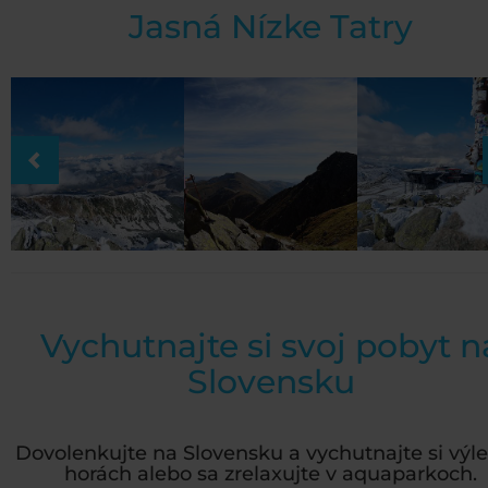
Jasná Nízke Tatry
Vychutnajte si svoj pobyt n
Slovensku
Dovolenkujte na Slovensku a vychutnajte si výle
horách alebo sa zrelaxujte v aquaparkoch.