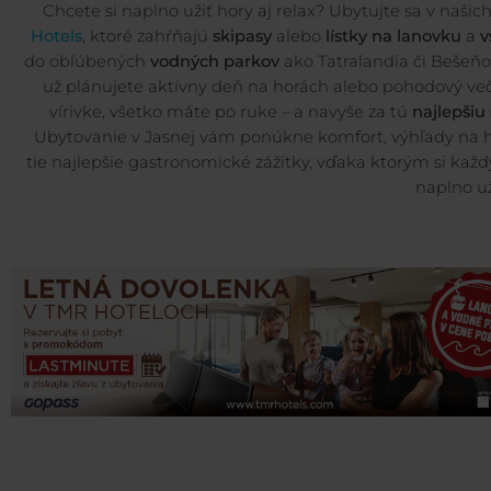
Chcete si naplno užiť hory aj relax? Ubytujte sa v našic
Hotels
, ktoré zahŕňajú
skipasy
alebo
lístky na lanovku
a
v
do obľúbených
vodných parkov
ako Tatralandia či Bešeňo
už plánujete aktívny deň na horách alebo pohodový ve
vírivke, všetko máte po ruke – a navyše za tú
najlepšiu
Ubytovanie v Jasnej vám ponúkne komfort, výhľady na h
tie najlepšie gastronomické zážitky, vďaka ktorým si kaž
naplno už