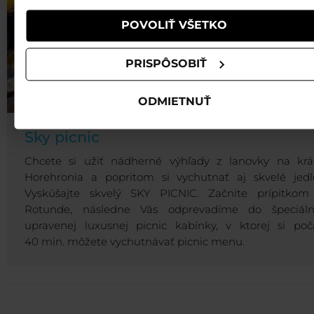
POVOLIŤ VŠETKO
PRISPÔSOBIŤ
ODMIETNUŤ
Sky picnic
Chcete si užiť nádherné výhľady z lanovky na krá
Horehronia a popritom si vychutnať aj skvelé jedl
Vyskúšajte skvelý SKY PICNIC. Začnite prípitkom
Rotunde, následne Vás odprevadíme do špeciáln
upravenej luxusnej picnic kabínky, v ktorej si poč
40 min. môžete vychutnávať picnic menu.