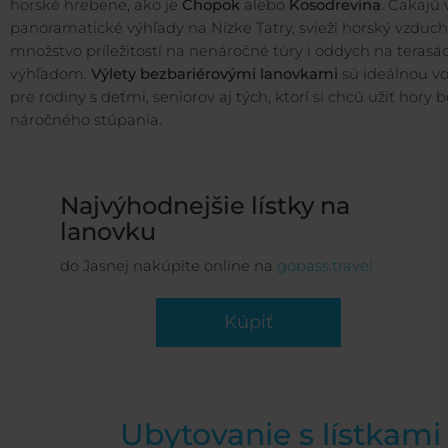
horské hrebene, ako je
Chopok
alebo
Kosodrevina
. Čakajú 
panoramatické výhľady na Nízke Tatry, svieži horský vzduch
množstvo príležitostí na nenáročné túry i oddych na terasá
výhľadom.
Výlety bezbariérovými lanovkami
sú ideálnou v
pre rodiny s deťmi, seniorov aj tých, ktorí si chcú užiť hory 
náročného stúpania.
Najvýhodnejšie lístky na
lanovku
do Jasnej nakúpite online na
gopass.travel
Kúpiť
Ubytovanie s lístkami