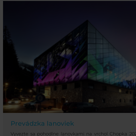
Prevádzka lanoviek
Vyvezte sa pohodlne lanovkami na vrchol Chopka 20