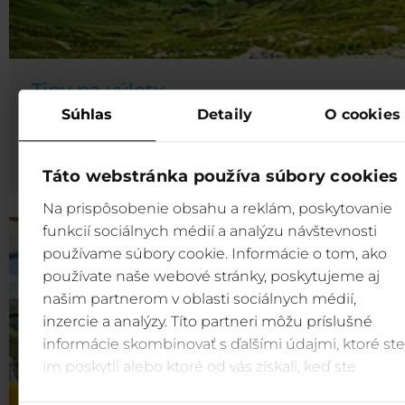
Tipy na výlety
Súhlas
Detaily
O cookies
Objavte krásy prírody Nízkych Tatier. Ponúkame v
jednodňové ľahšie pešie horské túry i viacdňové stred
ťažké až ťažké vysokohorské túry.
Táto webstránka používa súbory cookies
Na prispôsobenie obsahu a reklám, poskytovanie
funkcií sociálnych médií a analýzu návštevnosti
používame súbory cookie. Informácie o tom, ako
používate naše webové stránky, poskytujeme aj
našim partnerom v oblasti sociálnych médií,
inzercie a analýzy. Títo partneri môžu príslušné
informácie skombinovať s ďalšími údajmi, ktoré ste
im poskytli alebo ktoré od vás získali, keď ste
používali ich služby.