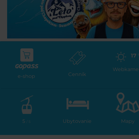
17
Webkame
Cenník
e-shop
5
Ubytovanie
Mapy
/ 5