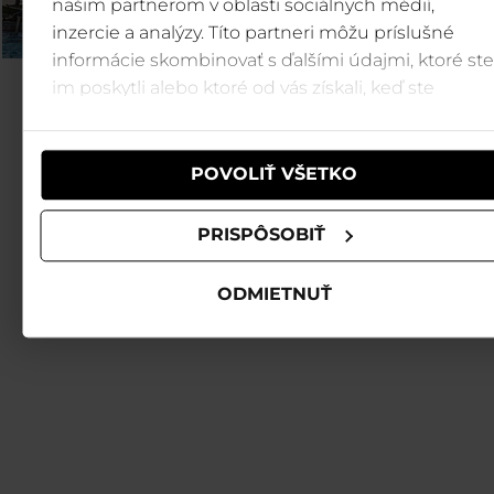
našim partnerom v oblasti sociálnych médií,
inzercie a analýzy. Títo partneri môžu príslušné
informácie skombinovať s ďalšími údajmi, ktoré ste
im poskytli alebo ktoré od vás získali, keď ste
používali ich služby.
POVOLIŤ VŠETKO
PRISPÔSOBIŤ
ODMIETNUŤ