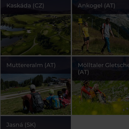
Kaskáda (CZ)
Ankogel (AT)
Muttereralm (AT)
Mölltaler Gletsch
(AT)
Jasná (SK)