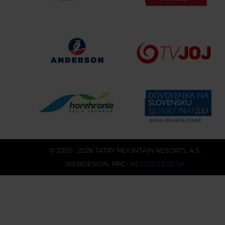
© 2005 - 2026 TATRY MOUNTAIN RESORTS, A.S.
WEBDESIGN
,
PPC
›
NETSUCCESS.SK