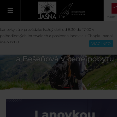
VYBRAŤ
Lanovky sú v prevádzke každý deň od 8:30 do 17:00 v
Slovenčina
polhodinových intervaloch a posledná lanovka z Chopku nadol
ide o 17:00.
VIAC INFO
Lanovky a vodné parky Tatrala
a Bešeňová v cene pobytu