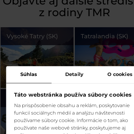
Objavte aj ďalšie stredi
z rodiny TMR
Vysoké Tatry (SK)
Tatralandia (SK)
Súhlas
Detaily
O cookies
Táto webstránka používa súbory cookies
Bešeňová (SK)
Legendia (PL)
Na prispôsobenie obsahu a reklám, poskytovanie
funkcií sociálnych médií a analýzu návštevnosti
používame súbory cookie. Informácie o tom, ako
používate naše webové stránky, poskytujeme aj