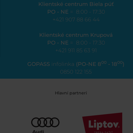
Klientské centrum Biela púť
PO - NE
= 8:00 - 17:30
+421 907 88 66 44
Klientské centrum Krupová
PO - NE
= 8:00 - 17:30
+421 911 85 63 91
00
00
GOPASS
infolinka
(PO-NE 8
- 18
)
0850 122 155
Hlavní partneri