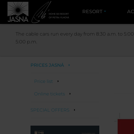
RESORT
AC
The cable cars run every day from 8:30 a.m. to 5:00
5:00 p.m.
PRICES
PRICES JASNÁ
Price list
Online tickets
SPECIAL OFFERS