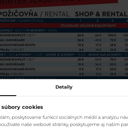
Detaily
 súbory cookies
lám, poskytovanie funkcií sociálnych médií a analýzu ná
 používate naše webové stránky, poskytujeme aj našim par