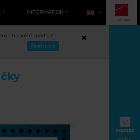
S
INFORMATION
ALL RESORTS
L
 from Chopok departs at
Read more
účky
e-shop