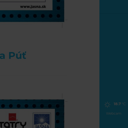
la Púť
18.7
°C
Webcam