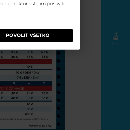
údajmi, ktoré ste im poskytli
POVOLIŤ VŠETKO
5
/ 5