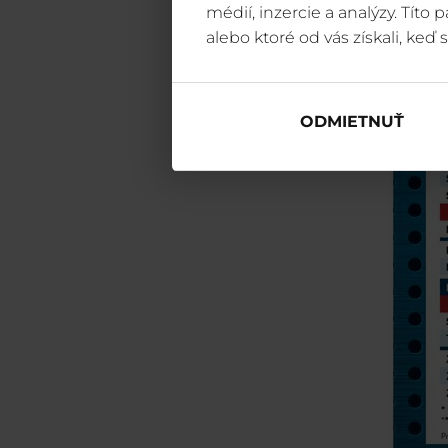
médií, inzercie a analýzy. Títo
alebo ktoré od vás získali, keď s
ODMIETNUŤ