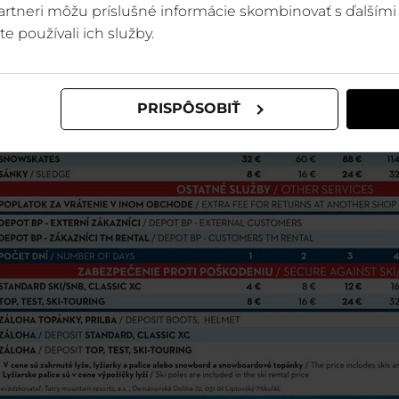
 partneri môžu príslušné informácie skombinovať s ďalšími 
te používali ich služby.
PRISPÔSOBIŤ