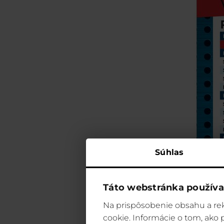
Súhlas
Táto webstránka používa
Na prispôsobenie obsahu a rek
cookie. Informácie o tom, ako