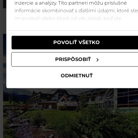
inzercie a analýzy. Títo partneri môžu príslušné
informácie skombinovať s ďalšími údajmi, ktoré ste
im poskytli alebo ktoré od vás získali, keď ste
používali ich služby.
POVOLIŤ VŠETKO
PRISPÔSOBIŤ
ODMIETNUŤ