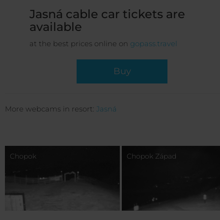
Jasná cable car tickets are
available
at the best prices online on
gopass.travel
Buy
More webcams in resort:
Jasná
Chopok
Chopok Západ