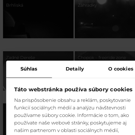
Brhliská
Záhradky
Zadné Dereše
Chopok – freeride zone
Súhlas
Detaily
O cookies
Táto webstránka používa súbory cookies
Na prispôsobenie obsahu a reklám, poskytovanie
funkcií sociálnych médií a analýzu návštevnosti
Rovná Hoľa
používame súbory cookie. Informácie o tom, ako
používate naše webové stránky, poskytujeme aj
našim partnerom v oblasti sociálnych médií,