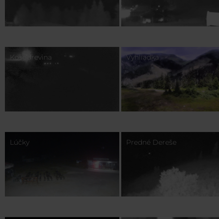
Kosodrevina
Vyhliadka
Lúčky
Predné Dereše