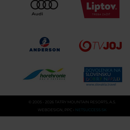
© 2005 - 2026 TATRY MOUNTAIN RESORTS, A.S.
WEBDESIGN
,
PPC
›
NETSUCCESS.SK