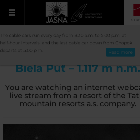
ALL R
RESORT
RESORT INFO
WEBCAMERAS
The cable cars run every day from 8:30 a.m. to 5:00 p.m. at
English
BIELA PÚŤ – 1.117 M N.M.
half-hour intervals, and the last cable car down from Chopok
departs at 5:00 p.m.
Read more
Biela Púť – 1.117 m n.m
You are watching an internet web
live stream from a resort of the Tat
mountain resorts a.s. company.