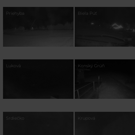
Priehyba
Biela Púť
Luková
Konský Grúň
Srdiečko
Krupová