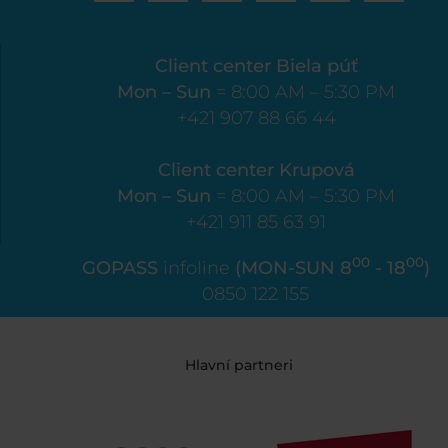
Client center Biela púť
Mon – Sun
= 8:00 AM – 5:30 PM
+421 907 88 66 44
Client center Krupová
Mon – Sun
= 8:00 AM – 5:30 PM
+421 911 85 63 91
00
00
GOPASS
infoline
(MON-SUN 8
- 18
)
0850 122 155
Hlavní partneri