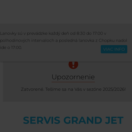
SKI SCHOOL & RENTAL
SERVIS
SERVIS 
Lanovky sú v prevádzke každý deň od 8:30 do 17:00 v
Slovenčina
JET
polhodinových intervaloch a posledná lanovka z Chopku nadol
ide o 17:00.
VIAC INFO
Upozornenie
Zatvorené. Tešíme sa na Vás v sezóne 2025/2026!
SERVIS GRAND JET