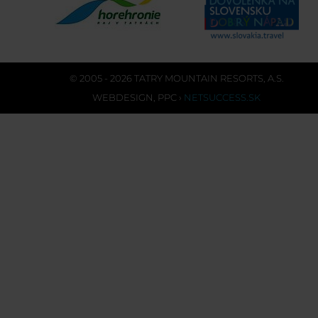
© 2005 - 2026 TATRY MOUNTAIN RESORTS, A.S.
WEBDESIGN
,
PPC
›
NETSUCCESS.SK