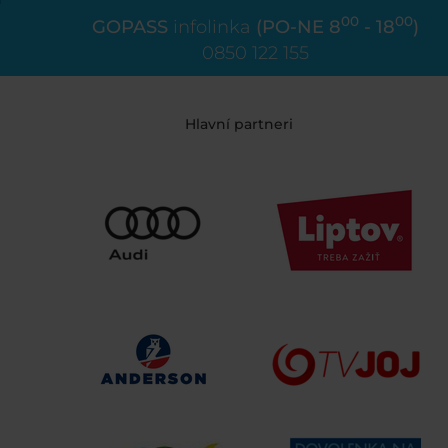
00
00
GOPASS
infolinka
(PO-NE 8
- 18
)
0850 122 155
Hlavní partneri