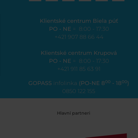
Klientské centrum Biela púť
PO - NE
= 8:00 - 17:30
+421 907 88 66 44
Klientské centrum Krupová
PO - NE
= 8:00 - 17:30
+421 911 85 63 91
00
00
GOPASS
infolinka
(PO-NE 8
- 18
)
0850 122 155
Hlavní partneri