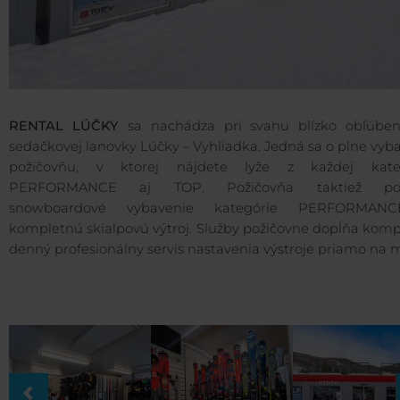
RENTAL LÚČKY
sa nachádza pri svahu blízko obľúben
sedačkovej lanovky Lúčky – Vyhliadka. Jedná sa o plne vy
požičovňu, v ktorej nájdete lyže z každej kate
PERFORMANCE aj TOP. Požičovňa taktiež po
snowboardové vybavenie kategórie PERFORMAN
kompletnú skialpovú výtroj. Služby požičovne dopĺňa komp
denný profesionálny servis nastavenia výstroje priamo na m