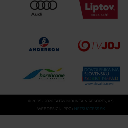
© 2005 - 2026 TATRY MOUNTAIN RESORTS, A.S.
WEBDESIGN
,
PPC
›
NETSUCCESS.SK