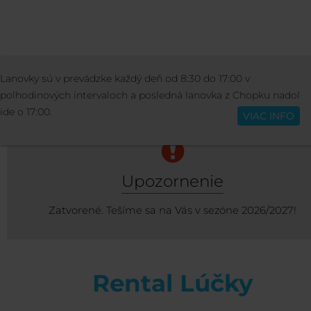
SKI SCHOOL & RENTAL
POŽIČOVŇA
RE
Lanovky sú v prevádzke každý deň od 8:30 do 17:00 v
Slovenčina
LÚČKY
polhodinových intervaloch a posledná lanovka z Chopku nadol
ide o 17:00.
VIAC INFO
Upozornenie
Zatvorené. Tešíme sa na Vás v sezóne 2026/2027!
Rental Lúčky