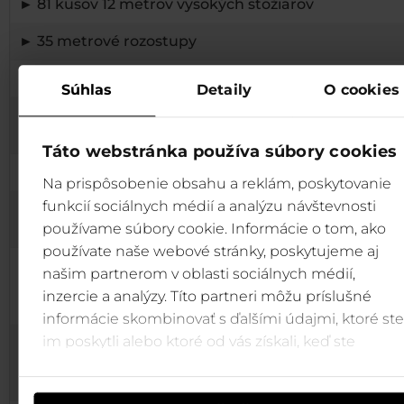
► 81 kusov 12 metrov vysokých stožiarov
► 35 metrové rozostupy
► 238 svetiel
Súhlas
Detaily
O cookies
► 2700m dĺžka modrej zjazdovky Chaletová VRCHO
ZÁBAVY
Táto webstránka používa súbory cookies
► 311m prevýšenie
Na prispôsobenie obsahu a reklám, poskytovanie
funkcií sociálnych médií a analýzu návštevnosti
► obsluhované modernou 8miestnou kabínkovou
lanovkou A3 Grand-Brhliská SUPERJET
používame súbory cookie. Informácie o tom, ako
používate naše webové stránky, poskytujeme aj
► prísne ekologické podmienky
: LED technológia, sv
našim partnerom v oblasti sociálnych médií,
so špecialnými tienidlami nasmerované len na zjazdo
inzercie a analýzy. Títo partneri môžu príslušné
ktoré nepresvecujú les
informácie skombinovať s ďalšími údajmi, ktoré ste
im poskytli alebo ktoré od vás získali, keď ste
► Osvetlená ostáva
zjazdovka Biela Púť so
štvorsedačkou
,
Maxiland
na sánkovanie, a po novom
používali ich služby.
aj
lyžiarska spojka
Happy End medzi oboma lokalitam