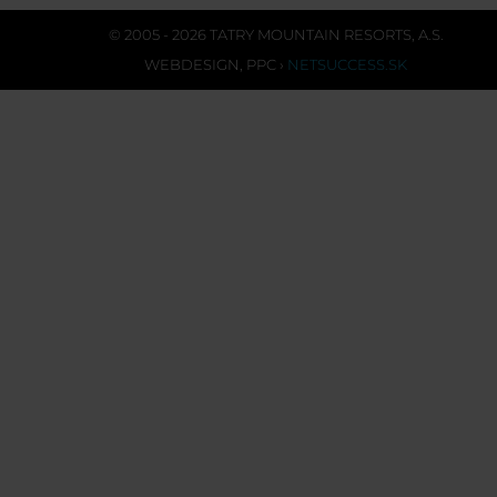
© 2005 - 2026 TATRY MOUNTAIN RESORTS, A.S.
WEBDESIGN
,
PPC
›
NETSUCCESS.SK