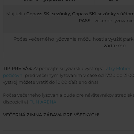
Majitelia
Gopass SKI sezónky
,
Gopass SKI sezónky s účtom
PASS
- večerné lyžovani
Počas večerného lyžovania môžu hostia využiť par
zadarmo
.
TIP PRE VÁS:
Zapožičajte si lyžiarsku výstroj v
Tatry Motion
požičovni
pred večerným lyžovaním v čase od 17:30 do 21:00
výstroj môžete vrátiť do 10:00 ďaľšieho dňa!
Počas večerného lyžovania bude pre návštevníkov stredisk
dispozícii aj
FUN ARÉNA
.
VEČERNÁ ZIMNÁ ZÁBAVA PRE VŠETKÝCH!