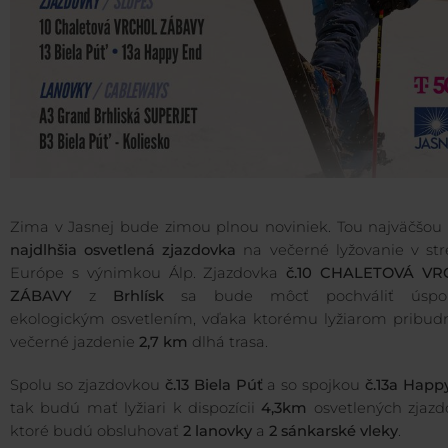
Zima v Jasnej bude zimou plnou noviniek. Tou najväčšou
najdlhšia osvetlená zjazdovka
na večerné lyžovanie v str
Európe s výnimkou Álp. Zjazdovka
č.10 CHALETOVÁ V
ZÁBAVY
z
Brhlísk
sa bude môcť pochváliť úspo
ekologickým osvetlením, vďaka ktorému lyžiarom pribud
večerné jazdenie
2,7 km
dlhá trasa.
Spolu so zjazdovkou
č.13
Biela Púť
a so spojkou
č.13a Happ
tak budú mať lyžiari k dispozícii
4,3km
osvetlených zjazdo
ktoré budú obsluhovať
2 lanovky
a
2 sánkarské vleky
.