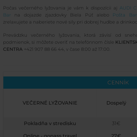
Počas večerného lyžovania je vám k dispozícii aj
AUDI Cr
Bar
na dojazde zjazdovky Biela Púť alebo
Pošta Bar
zrelaxujete a naberiete nové sily pri dobrej hudbe a drinkoc
Prevádzku večerného lyžovania, ktorá závisí od sneh
podmienok, si môžete overiť na telefónnom čísle
KLIENTS
CENTRA
+421 907 88 66 44, v čase 8:00 až 17:00.
CENNÍK
VEČERNÉ LYŽOVANIE
Dospelý
Pokladňa v stredisku
31€
Online - gopass.travel
27€