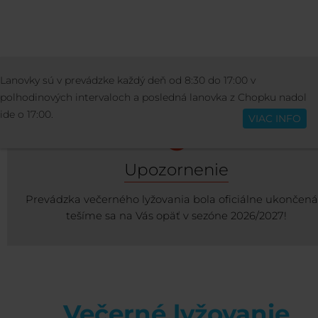
AKTIVITY
ZIMNÉ AKTIVITY
VEČERNÉ LYŽ
Lanovky sú v prevádzke každý deň od 8:30 do 17:00 v
Slovenčina
polhodinových intervaloch a posledná lanovka z Chopku nadol
ide o 17:00.
VIAC INFO
Upozornenie
Prevádzka večerného lyžovania bola oficiálne ukončená
tešíme sa na Vás opäť v sezóne 2026/2027!
Večerné lyžovanie