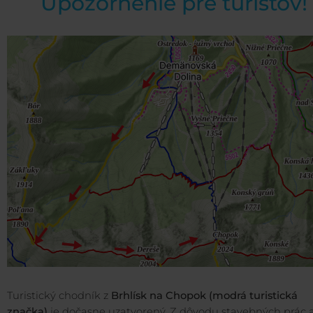
Upozornenie pre turistov!
Turistický chodník z
Brhlísk na Chopok (modrá turistická
značka)
je dočasne uzatvorený. Z dôvodu stavebných prác 