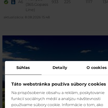
A6
933
225
1117
13
(365.Gopass
Line)
aktualizácia: 8.08.2026 15:48
Súhlas
Detaily
O cookies
Táto webstránka používa súbory cookies
Na prispôsobenie obsahu a reklám, poskytovanie
funkcií sociálnych médií a analýzu návštevnosti
používame súbory cookie. Informácie o tom, ako