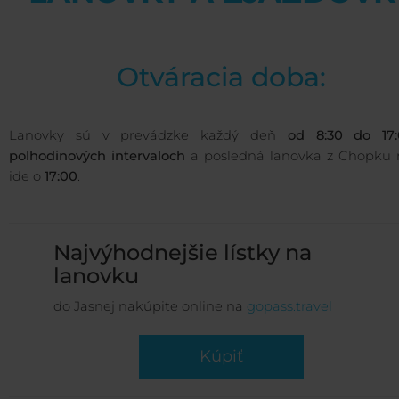
Otváracia doba:
Lanovky sú v prevádzke každý deň
od 8:30 do 17
polhodinových intervaloch
a posledná lanovka z Chopku 
ide o
17:00
.
Najvýhodnejšie lístky na
lanovku
do Jasnej nakúpite online na
gopass.travel
Kúpiť