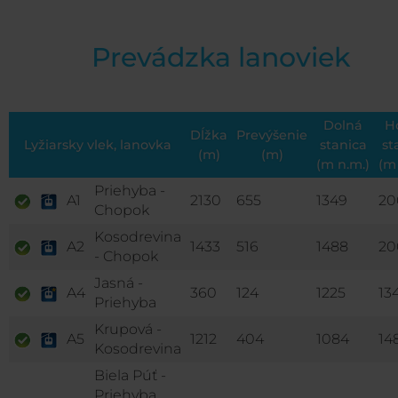
Prevádzka lanoviek
Dolná
H
Dĺžka
Prevýšenie
Lyžiarsky vlek, lanovka
stanica
st
(m)
(m)
(m n.m.)
(m
Priehyba -
A1
2130
655
1349
20
Chopok
Kosodrevina
A2
1433
516
1488
20
- Chopok
Jasná -
A4
360
124
1225
13
Priehyba
Krupová -
A5
1212
404
1084
14
Kosodrevina
Biela Púť -
Priehyba