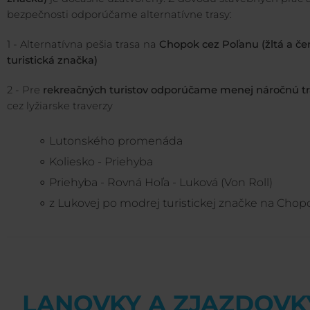
bezpečnosti odporúčame alternatívne trasy:
1 - Alternatívna pešia trasa na
Chopok cez Poľanu (žltá a če
turistická značka)
2 - Pre
rekreačných turistov odporúčame menej náročnú t
cez lyžiarske traverzy
Lutonského promenáda
Koliesko - Priehyba
Priehyba - Rovná Hoľa - Luková (Von Roll)
z Lukovej po modrej turistickej značke na Chop
LANOVKY A ZJAZDOVK