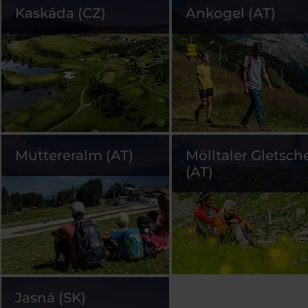
Kaskáda (CZ)
Ankogel (AT)
Muttereralm (AT)
Mölltaler Gletsch
(AT)
Jasná (SK)