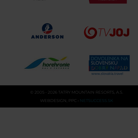
© 2005 - 2026 TATRY MOUNTAIN RESORTS, A.S.
WEBDESIGN
,
PPC
›
NETSUCCESS.SK