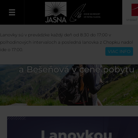
VYBRAŤ
Lanovky sú v prevádzke každý deň od 8:30 do 17:00 v
Slovenčina
polhodinových intervaloch a posledná lanovka z Chopku nadol
ide o 17:00.
VIAC INFO
Lanovky a vodné parky Tatrala
a Bešeňová v cene pobytu