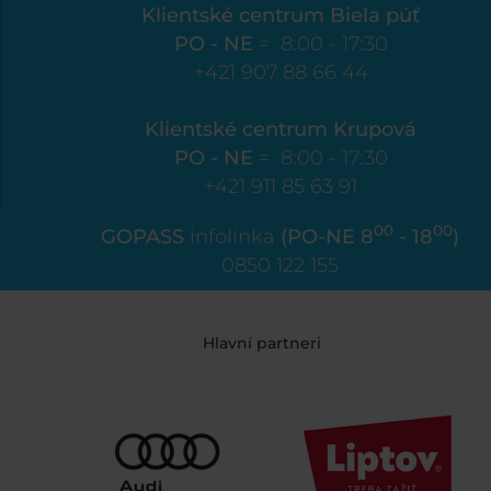
Klientské centrum Biela púť
PO - NE
= 8:00 - 17:30
+421 907 88 66 44
Klientské centrum Krupová
PO - NE
= 8:00 - 17:30
+421 911 85 63 91
00
00
GOPASS
infolinka
(PO-NE 8
- 18
)
0850 122 155
Hlavní partneri