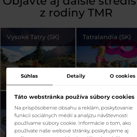
Objavte aj ďalšie stredi
z rodiny TMR
Vysoké Tatry (SK)
Tatralandia (SK)
Súhlas
Detaily
O cookies
Táto webstránka používa súbory cookies
Bešeňová (SK)
Legendia (PL)
Na prispôsobenie obsahu a reklám, poskytovanie
funkcií sociálnych médií a analýzu návštevnosti
používame súbory cookie. Informácie o tom, ako
používate naše webové stránky, poskytujeme aj