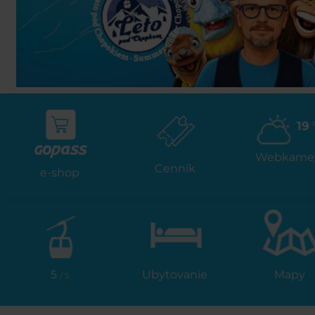
19
Webkame
Cenník
e-shop
5
Ubytovanie
Mapy
/ 5