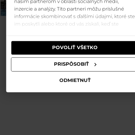
našim partnerom v oblasti sociálnych médií,
inzercie a analýzy. Títo partneri môžu príslušné
informácie skombinovať s ďalšími údajmi, ktoré ste
im poskytli alebo ktoré od vás získali, keď ste
používali ich služby.
POVOLIŤ VŠETKO
PRISPÔSOBIŤ
ODMIETNUŤ