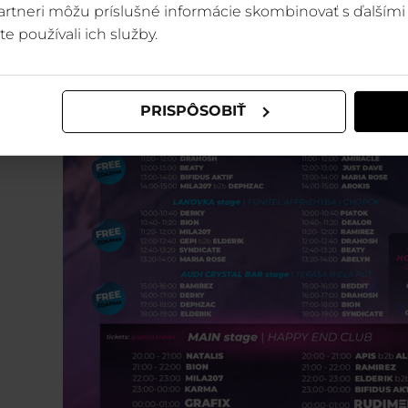
 partneri môžu príslušné informácie skombinovať s ďalšími 
te používali ich služby.
PRISPÔSOBIŤ