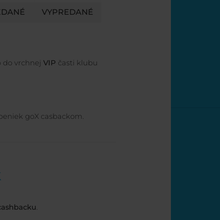
EDANÉ
VYPREDANÉ
p do vrchnej
VIP
časti klubu
tupeniek goX casbackom.
k
cashbacku
.