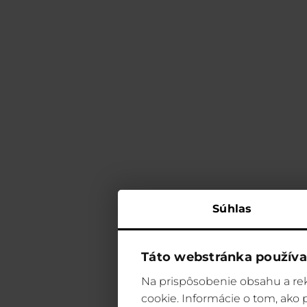
Súhlas
Táto webstránka používa
Na prispôsobenie obsahu a rek
cookie. Informácie o tom, ako