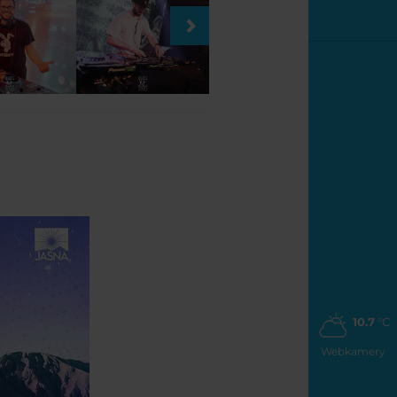
10.7
°C
Webkamery