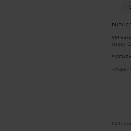
PUBLIC
VIP VST
Happy En
SKIPAS 
Vstupen
Platba p