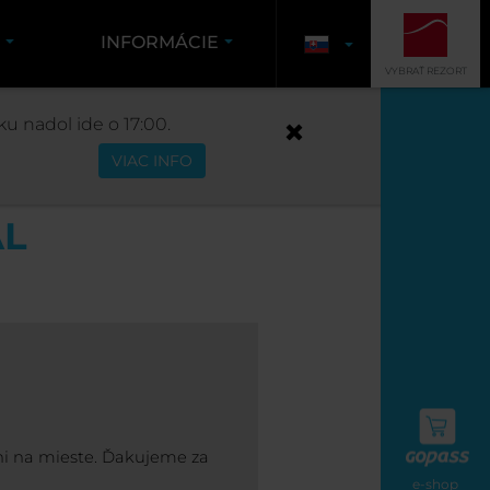
K
INFORMÁCIE
VYBRAŤ REZORT
u nadol ide o 17:00.
VIAC INFO
AL
i na mieste. Ďakujeme za
e-shop