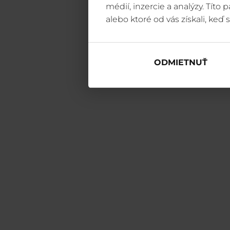
médií, inzercie a analýzy. Títo
alebo ktoré od vás získali, keď s
ODMIETNUŤ