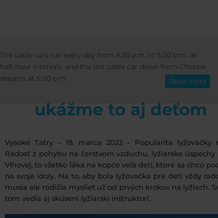
INFORMATION
OTHER
BLOG
LYŽO
The cable cars run every day from 8:30 a.m. to 5:00 p.m. at
English
JE RADOSŤ, UKÁŽME TO AJ DEŤOM
half-hour intervals, and the last cable car down from Chopok
departs at 5:00 p.m.
Read more
Lyžovačka je radosť,
ukážme to aj deťom
Vysoké Tatry – 18. marca 2022 - Popularita lyžovačky ra
Radosť z pohybu na čerstvom vzduchu, lyžiarske úspechy 
Vlhovej, to všetko láka na kopce veľa detí, ktoré sa chcú p
na svoje idoly. Na to, aby bola lyžovačka pre deti vždy rad
musia ale rodičia myslieť už od prvých krokov na lyžiach. S
tom vedia aj skúsení lyžiarski inštruktori.