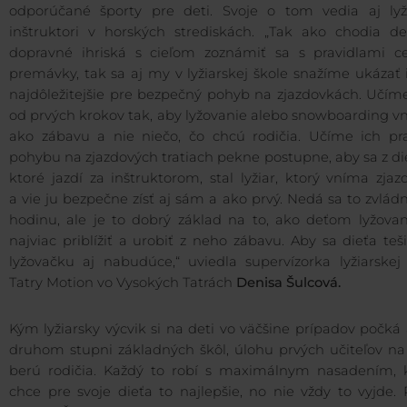
odporúčané športy pre deti. Svoje o tom vedia aj lyži
inštruktori v horských strediskách. „Tak ako chodia de
dopravné ihriská s cieľom zoznámiť sa s pravidlami ce
premávky, tak sa aj my v lyžiarskej škole snažíme ukázať
najdôležitejšie pre bezpečný pohyb na zjazdovkách. Učíme
od prvých krokov tak, aby lyžovanie alebo snowboarding v
ako zábavu a nie niečo, čo chcú rodičia. Učíme ich pra
pohybu na zjazdových tratiach pekne postupne, aby sa z di
ktoré jazdí za inštruktorom, stal lyžiar, ktorý vníma zja
a vie ju bezpečne zísť aj sám a ako prvý. Nedá sa to zvlád
hodinu, ale je to dobrý základ na to, ako deťom lyžovan
najviac priblížiť a urobiť z neho zábavu. Aby sa dieťa teš
lyžovačku aj nabudúce,“ uviedla supervízorka lyžiarskej 
Tatry Motion vo Vysokých Tatrách
Denisa Šulcová.
Kým lyžiarsky výcvik si na deti vo väčšine prípadov počká
druhom stupni základných škôl, úlohu prvých učiteľov na
berú rodičia. Každý to robí s maximálnym nasadením, 
chce pre svoje dieťa to najlepšie, no nie vždy to vyjde.