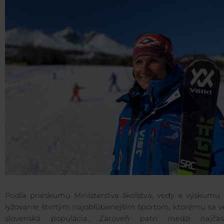
Podľa prieskumu Ministerstva školstva, vedy a výskumu 
lyžovanie štvrtým najobľúbenejším športom, ktorému sa v
slovenská populácia. Zároveň patrí medzi najčast