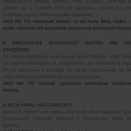
neočakávané zmeny smeru. Pred prudkou zmenou 
obzrieť sa, či môžem križovať zjazdovku, naučiť ho, k
prednosť, keď sa stretávajú dve zjazdovky.
AKO NA TO: Vštepovať deťom už od mala Biely kódex –
podľa veku ich učiť pravidlám pohybu na lyžiarskych tratiac
5. PRECENENIE SCHOPNOSTÍ DIEŤAŤA PRI VÝ
ZJAZDOVKY
Pri výbere zjazdoviek postupovať systematicky – platí zás
od najjednoduchšieho k najťažšiemu, od najširších k naju
Široká zjazdovka v prípade, že nie je exponovaná, dá di
vždy väčší pocit bezpečia ako úzka strmá trať.
AKO NA TO: Vyberať zjazdovky adekvátne schopno
dieťaťa.
6. VEĽA KRIKU, MÁLO RADOSTI
Nekričať, nerobiť veci nasilu, inak bude efekt opačný a lyž
znechutené. Pracovať správne s motiváciou, ktorá d
zázraky.