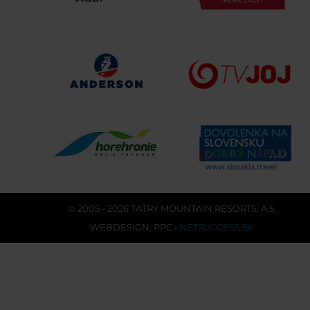
© 2005 - 2026 TATRY MOUNTAIN RESORTS, A.S.
WEBDESIGN
,
PPC
›
NETSUCCESS.SK