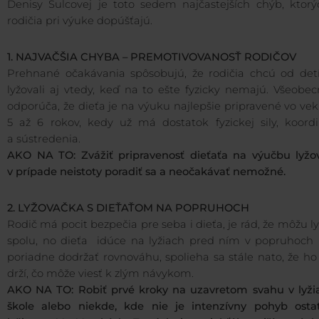
Denisy Šulcovej je toto sedem najčastejších chýb, ktorý
rodičia pri výuke dopúšťajú.
1. NAJVAČŠIA CHYBA – PREMOTIVOVANOSŤ RODIČOV
Prehnané očakávania spôsobujú, že rodičia chcú od detí
lyžovali aj vtedy, keď na to ešte fyzicky nemajú. Všeobe
odporúča, že dieťa je na výuku najlepšie pripravené vo ve
5 až 6 rokov, kedy už má dostatok fyzickej sily, koordi
a sústredenia.
AKO NA TO: Zvážiť pripravenosť dieťaťa na výučbu lyžov
v prípade neistoty poradiť sa a neočakávať nemožné.
2. LYŽOVAČKA S DIEŤAŤOM NA POPRUHOCH
Rodič má pocit bezpečia pre seba i dieťa, je rád, že môžu l
spolu, no dieťa idúce na lyžiach pred ním v popruhoch 
poriadne dodržať rovnováhu, spolieha sa stále nato, že ho
drží, čo môže viesť k zlým návykom.
AKO NA TO: Robiť prvé kroky na uzavretom svahu v lyžia
škole alebo niekde, kde nie je intenzívny pohyb osta