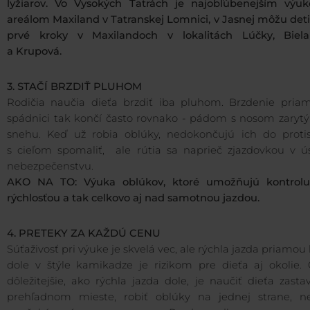
lyžiarov. Vo Vysokých Tatrách je najobľúbenejším výu
areálom Maxiland v Tatranskej Lomnici, v Jasnej môžu deti
prvé kroky v Maxilandoch v lokalitách Lúčky, Biel
a Krupová.
3. STAČÍ BRZDIŤ PLUHOM
Rodičia naučia dieťa brzdiť iba pluhom. Brzdenie pria
spádnici tak končí často rovnako - pádom s nosom zaryt
snehu. Keď už robia oblúky, nedokončujú ich do proti
s cieľom spomaliť, ale rútia sa naprieč zjazdovkou v ús
nebezpečenstvu.
AKO NA TO: Výuka oblúkov, ktoré umožňujú kontrol
rýchlosťou a tak celkovo aj nad samotnou jazdou.
4. PRETEKY ZA KAŽDÚ CENU
Súťaživosť pri výuke je skvelá vec, ale rýchla jazda priamou 
dole v štýle kamikadze je rizikom pre dieťa aj okolie. 
dôležitejšie, ako rýchla jazda dole, je naučiť dieťa zasta
prehľadnom mieste, robiť oblúky na jednej strane, ne