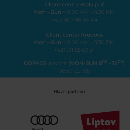
Client center Biela púť
Mon – Sun
= 8:00 AM – 5:30 PM
+421 907 88 66 44
Client center Krupová
Mon – Sun
= 8:00 AM – 5:30 PM
+421 911 85 63 91
00
00
GOPASS
infoline
(MON-SUN 8
- 18
)
0850 122 155
Hlavní partneri