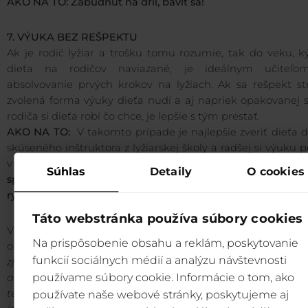
AKO NA TO: Zabudnúť na dril, baviť sa!
7. VÝUKA BEZ REŠPEKTU
Ak je rodič lyžiar a trošku tomu rozumie, tak do veku, k
dieťa na rodičov naviazané, je ideálnym učiteľ
absolvovanie prvých krokov na lyžiach. Ak sa rešpekt str
zvolená forma výuky dieťa nudí a aj napriek opakovanej 
rodiča si dieťa robí čo chce, je lepšie s tým prestať.
AKO NA TO:
V takomto prípade je najlepšie zveriť dieťa 
skúseného inštruktora z lyžiarskej školy a radšej si výuku p
v teple aprés-ski pri šálke kávy.
Dobrí inštruktori po
Súhlas
Detaily
O cookies
spôsoby, ako na výuku detí a zvyknú s nimi neraz p
rýchlejšie, ako nahnevaný a unavený rodič.
Táto webstránka používa súbory cookies
V lyžiarskych strediskách začalo aktuálne mimose
Na prispôsobenie obsahu a reklám, poskytovanie
obdobie, ktoré výuke lyžovania praje.
„V praxi to znamená, 
funkcií sociálnych médií a analýzu návštevnosti
zjazdovkách je podstatne menej lyžiarov, nižšie sú ceny ski
používame súbory cookie. Informácie o tom, ako
a to všetko pri stále výborných podmienkach na lyžovani
teda rodičia s prvými krokmi svojich ratolestí na lyžiach v
používate naše webové stránky, poskytujeme aj