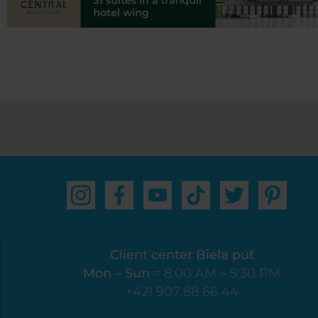
Client center Biela púť
Mon – Sun
= 8:00 AM – 5:30 PM
+421 907 88 66 44