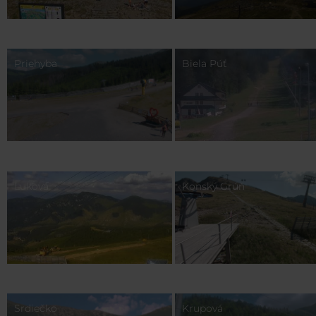
Priehyba
Biela Púť
Luková
Konský Grúň
Srdiečko
Krupová