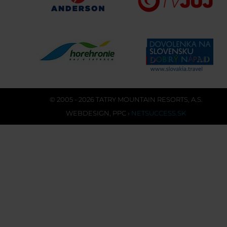
© 2005 - 2026 TATRY MOUNTAIN RESORTS, A.S.
WEBDESIGN
,
PPC
›
NETSUCCESS.SK