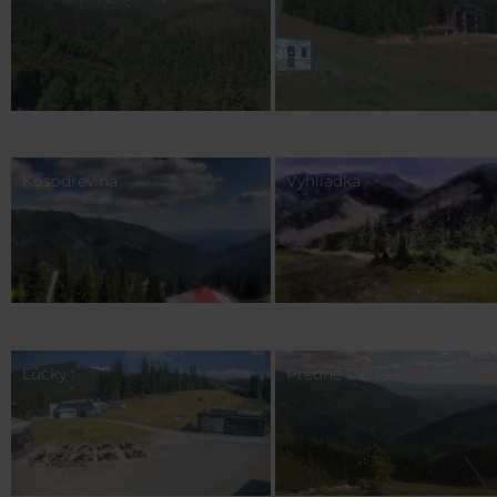
Kosodrevina
Vyhliadka
Lúčky
Predné Dereše