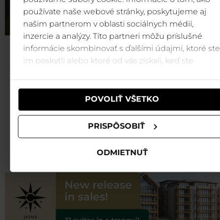
používate naše webové stránky, poskytujeme aj
našim partnerom v oblasti sociálnych médií,
inzercie a analýzy. Títo partneri môžu príslušné
informácie skombinovať s ďalšími údajmi, ktoré ste
im poskytli alebo ktoré od vás získali, keď ste
používali ich služby.
Jasná cable car tickets are
available
POVOLIŤ VŠETKO
at the best prices online on
gopass.travel
PRISPÔSOBIŤ
Buy
ODMIETNUŤ