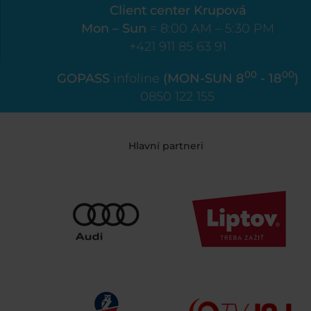
Client center Krupová
Mon – Sun
= 8:00 AM – 5:30 PM
+421 911 85 63 91
00
00
GOPASS
infoline
(MON-SUN 8
- 18
)
0850 122 155
Hlavní partneri