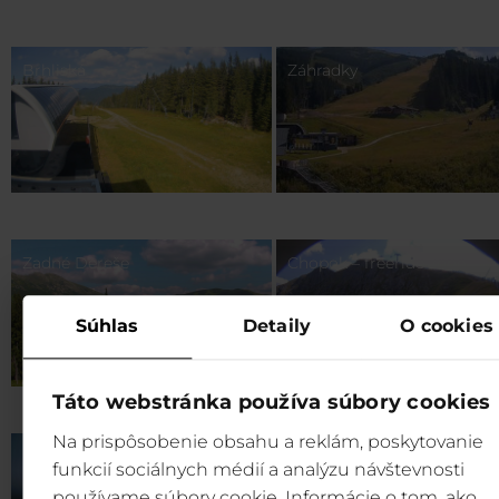
Brhliská
Záhradky
Zadné Dereše
Chopok – freeride zone
Súhlas
Detaily
O cookies
Táto webstránka používa súbory cookies
Na prispôsobenie obsahu a reklám, poskytovanie
Rovná Hoľa
funkcií sociálnych médií a analýzu návštevnosti
používame súbory cookie. Informácie o tom, ako