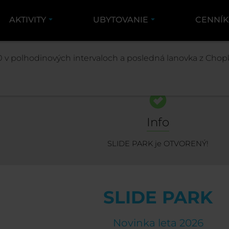
AKTIVITY
UBYTOVANIE
CENNÍ
AKTIVITY
LETNÉ AKTIVITY
SLIDE PARK
 v polhodinových intervaloch a posledná lanovka z Chopk
Info
SLIDE PARK je OTVORENÝ!
SLIDE PARK
Novinka leta 2026