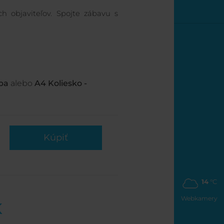
 objaviteľov. Spojte zábavu s
yba
alebo
A4 Koliesko -
Kúpiť
14
°C
Webkamery
K