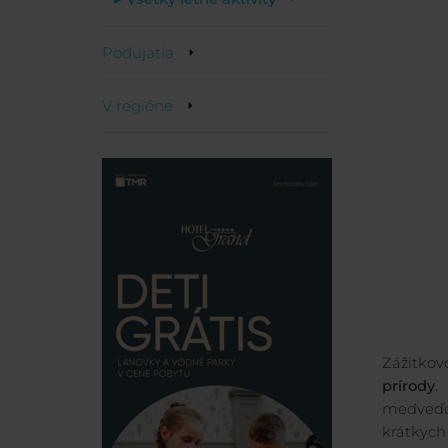
Podujatia
V regióne
Zážitko
prírody
.
medveďovi
krátkych