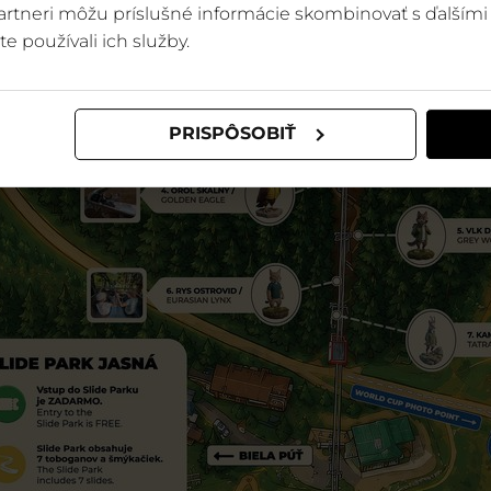
 partneri môžu príslušné informácie skombinovať s ďalšími 
te používali ich služby.
PRISPÔSOBIŤ