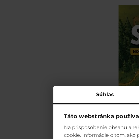
Súhlas
Táto webstránka používa
Na prispôsobenie obsahu a rek
cookie. Informácie o tom, ako