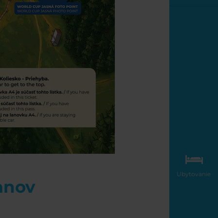
Ubytovanie
anov