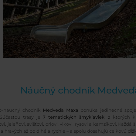
Náučný chodník Medveď
vo-náučný chodník
Medveďa Maxa
ponúka jedinečné spoj
 Súčasťou trasy je
7 tematických šmykľaviek
, z ktorých 
, jeleňovi, svišťovi, orlovi, vlkovi, rysovi a kamzíkovi. Každ
 a hravých až po dlhé a rýchle – a spolu dosahujú celkovú dĺž