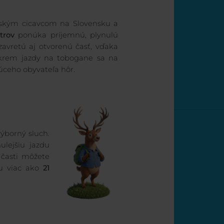
ským cicavcom na Slovensku a
rov
ponúka príjemnú, plynulú
uzavretú aj otvorenú časť, vďaka
Okrem jazdy na tobogane sa na
júceho obyvateľa hôr.
výborný sluch.
lejšiu jazdu
 časti môžete
ou viac ako
21