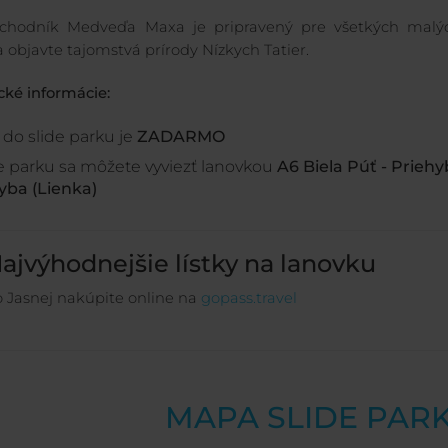
chodník Medveďa Maxa je pripravený pre všetkých malých
 objavte tajomstvá prírody Nízkych Tatier.
cké informácie:
do slide parku je
ZADARMO
de parku sa môžete vyviezť lanovkou
A6 Biela Púť - Prieh
yba (Lienka)
ajvýhodnejšie lístky na lanovku
 Jasnej nakúpite online na
gopass.travel
MAPA SLIDE PAR