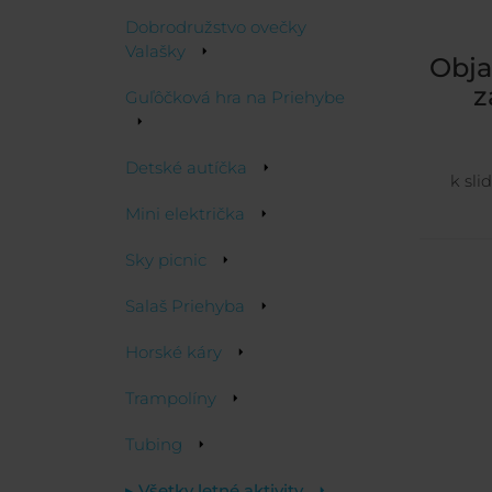
Dobrodružstvo ovečky
Valašky
Obja
z
Guľôčková hra na Priehybe
Detské autíčka
k sli
Mini električka
Sky picnic
Salaš Priehyba
Horské káry
Trampolíny
Tubing
▸ Všetky letné aktivity