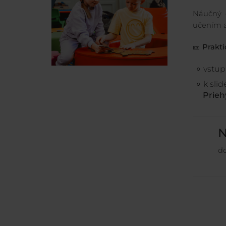
Náučný 
učením a
🎫
Prakti
vstup
k sli
Prieh
N
do