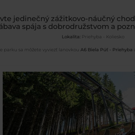
vte jedinečný zážitkovo-náučný chodn
ábava spája s dobrodružstvom a pozn
Lokalita:
Priehyba - Koliesko
de parku sa môžete vyviezť lanovkou
A6 Biela Púť - Priehyba