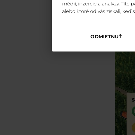
médií, inzercie a analýzy. Títo
alebo ktoré od vás získali, keď s
ODMIETNUŤ