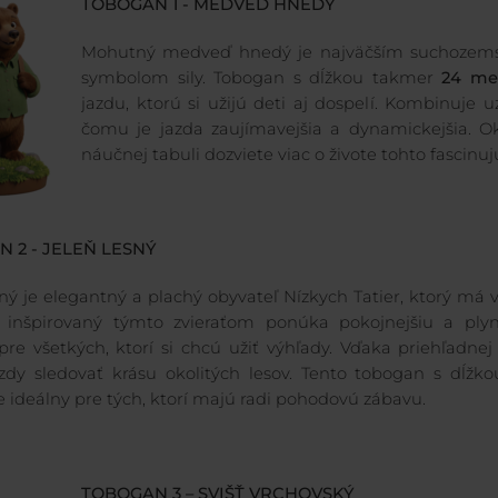
TOBOGAN 1 - MEDVEĎ HNEDÝ
Mohutný medveď hnedý je najväčším suchozem
symbolom sily. Tobogan s dĺžkou takmer
24 met
jazdu, ktorú si užijú deti aj dospelí. Kombinuje 
čomu je jazda zaujímavejšia a dynamickejšia. 
náučnej tabuli dozviete viac o živote tohto fascinu
 2 - JELEŇ LESNÝ
sný je elegantný a plachý obyvateľ Nízkych Tatier, ktorý má 
 inšpirovaný týmto zvieraťom ponúka pokojnejšiu a plynu
re všetkých, ktorí si chcú užiť výhľady. Vďaka priehľadnej
zdy sledovať krásu okolitých lesov. Tento tobogan s dĺžk
e ideálny pre tých, ktorí majú radi pohodovú zábavu.
TOBOGAN 3 – SVIŠŤ VRCHOVSKÝ