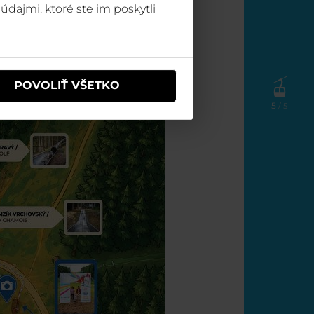
údajmi, ktoré ste im poskytli
POVOLIŤ VŠETKO
5
/ 5