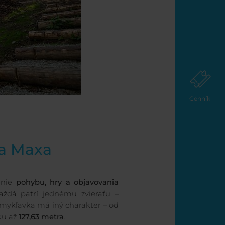
Cenník
a Maxa
enie
pohybu, hry a objavovania
každá patrí jednému zvieraťu –
á šmykľavka má iný charakter – od
ku až
127,63 metra
.