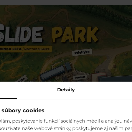
Detaily
 súbory cookies
lám, poskytovanie funkcií sociálnych médií a analýzu ná
 používate naše webové stránky, poskytujeme aj našim par