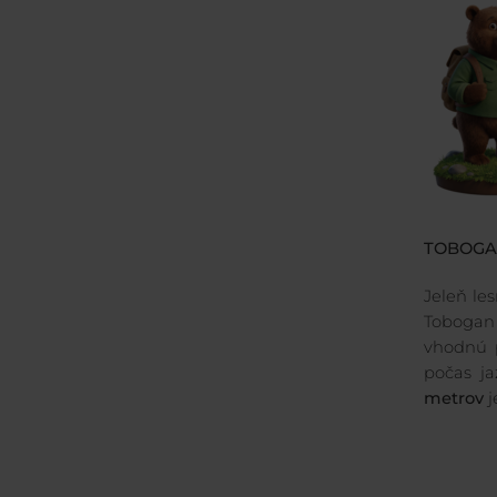
TOBOGAN
Jeleň le
Tobogan
vhodnú p
počas ja
metrov
j