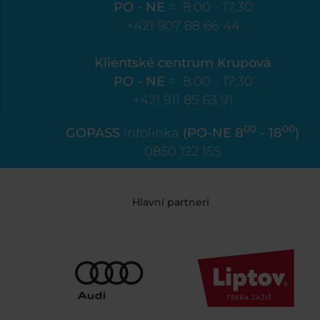
PO - NE
= 8:00 - 17:30
+421 907 88 66 44
Klientské centrum Krupová
PO - NE
= 8:00 - 17:30
+421 911 85 63 91
00
00
GOPASS
infolinka
(PO-NE 8
- 18
)
0850 122 155
Hlavní partneri