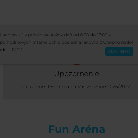
AKTIVITY
ZIMNÉ AKTIVITY
FUN ARÉ
Lanovky sú v prevádzke každý deň od 8:30 do 17:00 v
Slovenčina
polhodinových intervaloch a posledná lanovka z Chopku nadol
ide o 17:00.
VIAC INFO
Upozornenie
Zatvorené. Tešíme sa na Vás v sezóne 2026/2027!
Fun Aréna