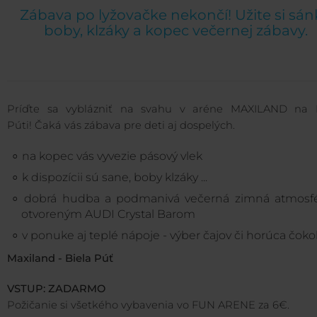
Zábava po lyžovačke nekončí! Užite si sán
boby, klzáky a kopec večernej zábavy.
Príďte sa vyblázniť na svahu v aréne MAXILAND na B
Púti! Čaká vás zábava pre deti aj dospelých.
na kopec vás vyvezie pásový vlek
k dispozícii sú sane, boby klzáky ...
dobrá hudba a podmanivá večerná zimná atmosfé
otvoreným AUDI Crystal Barom
v ponuke aj teplé nápoje - výber čajov či horúca čoko
Maxiland - Biela Púť
VSTUP: ZADARMO
Požičanie si všetkého vybavenia vo FUN ARENE za 6€.