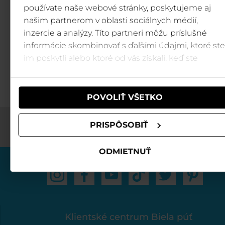
Zážitková ponuka
používate naše webové stránky, poskytujeme aj
našim partnerom v oblasti sociálnych médií,
inzercie a analýzy. Títo partneri môžu príslušné
Zistite, čo všetko môžete zažiť poč
informácie skombinovať s ďalšími údajmi, ktoré ste
svojho pobytu v Jasnej.
im poskytli alebo ktoré od vás získali, keď ste
Ponuka zážitkov →
používali ich služby.
POVOLIŤ VŠETKO
PRISPÔSOBIŤ
ODMIETNUŤ
Klientské centrum Biela púť