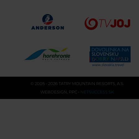
© 2005 - 2026 TATRY MOUNTAIN RESORTS, A.S.
WEBDESIGN
,
PPC
›
NETSUCCESS.SK