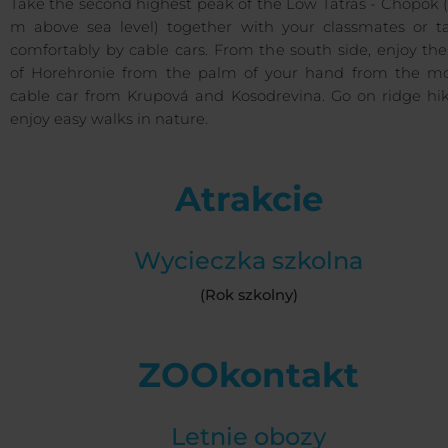
Take the second highest peak of the Low Tatras - Chopok 
m above sea level) together with your classmates or ta
comfortably by cable cars. From the south side, enjoy th
of Horehronie from the palm of your hand from the m
cable car from Krupová and Kosodrevina. Go on ridge hik
enjoy easy walks in nature.
Atrakcie
Wycieczka szkolna
(Rok szkolny)
ZOOkontakt
Letnie obozy