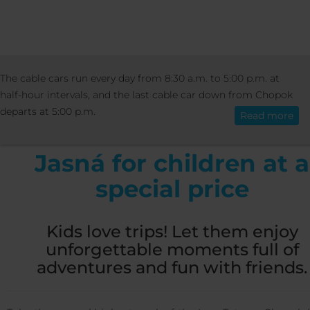
PRICES
SPECIAL OFFERS
VÝLETY, KU
The cable cars run every day from 8:30 a.m. to 5:00 p.m. at
English
TÁBORY
half-hour intervals, and the last cable car down from Chopok
departs at 5:00 p.m.
Read more
Jasná for children at a
special price
Kids love trips! Let them enjoy
unforgettable moments full of
adventures and fun with friends.