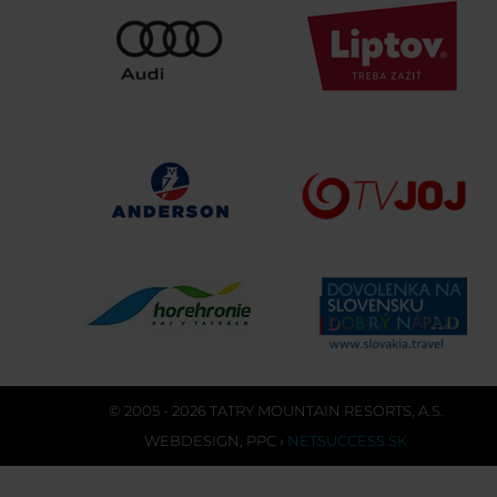
© 2005 - 2026 TATRY MOUNTAIN RESORTS, A.S.
WEBDESIGN
,
PPC
›
NETSUCCESS.SK