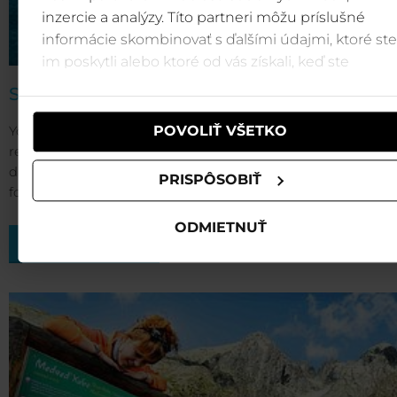
inzercie a analýzy. Títo partneri môžu príslušné
informácie skombinovať s ďalšími údajmi, ktoré ste
im poskytli alebo ktoré od vás získali, keď ste
používali ich služby.
School trip to Tatralandia
You can now enjoy a school trip in summer temperatures,
POVOLIŤ VŠETKO
regardless of the season and weather. Have fun throughou
day in Tatralandia for as little as 11 euros or the Hawaiian w
PRISPÔSOBIŤ
for 7 €.
ODMIETNUŤ
LEARN MORE