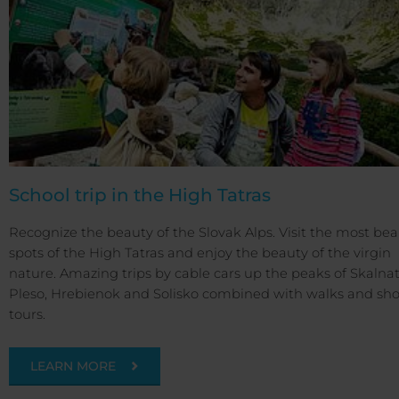
School trip in the High Tatras
Recognize the beauty of the Slovak Alps. Visit the most bea
spots of the High Tatras and enjoy the beauty of the virgin
nature. Amazing trips by cable cars up the peaks of Skalna
Pleso, Hrebienok and Solisko combined with walks and sho
tours.
LEARN MORE