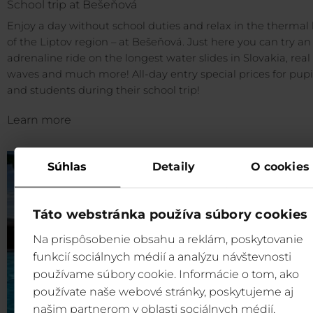
School trip at Bešeňová
Enjoy a day without school duties and relax in the thermal
of the Liptov region – at Bešeňová. Just here you can try an
adrenaline ride on the longest water slides in Slovakia, real
waves and much more! All-day entry special prices for pupi
and students during their school trip!
Learn more
Súhlas
Detaily
O cookies
Táto webstránka používa súbory cookies
Na prispôsobenie obsahu a reklám, poskytovanie
funkcií sociálnych médií a analýzu návštevnosti
používame súbory cookie. Informácie o tom, ako
používate naše webové stránky, poskytujeme aj
našim partnerom v oblasti sociálnych médií,