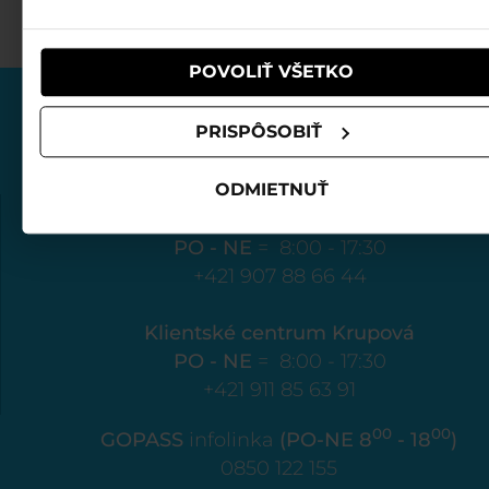
používali ich služby.
POVOLIŤ VŠETKO
PRISPÔSOBIŤ
ODMIETNUŤ
Klientské centrum Biela púť
PO - NE
= 8:00 - 17:30
+421 907 88 66 44
Klientské centrum Krupová
PO - NE
= 8:00 - 17:30
+421 911 85 63 91
00
00
GOPASS
infolinka
(PO-NE 8
- 18
)
0850 122 155