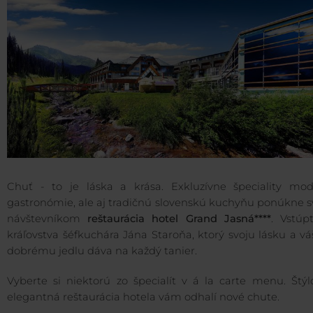
Chuť - to je láska a krása. Exkluzívne špeciality mod
gastronómie, ale aj tradičnú slovenskú kuchyňu ponúkne s
návštevníkom
reštaurácia hotel Grand Jasná****
. Vstúp
kráľovstva šéfkuchára Jána Staroňa, ktorý svoju lásku a v
dobrému jedlu dáva na každý tanier.
Vyberte si niektorú zo špecialít v á la carte menu. Štýl
elegantná reštaurácia hotela vám odhalí nové chute.