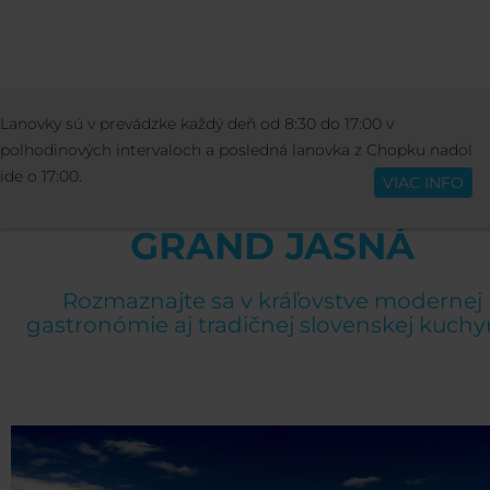
STREDISKO
BARY A REŠTAURÁCIE
Lanovky sú v prevádzke každý deň od 8:30 do 17:00 v
Slovenčina
RESTAURANT HOTEL GRAND JASNÁ
polhodinových intervaloch a posledná lanovka z Chopku nadol
ide o 17:00.
VIAC INFO
RESTAURANT HOTEL
GRAND JASNÁ
Rozmaznajte sa v kráľovstve modernej
gastronómie aj tradičnej slovenskej kuchy