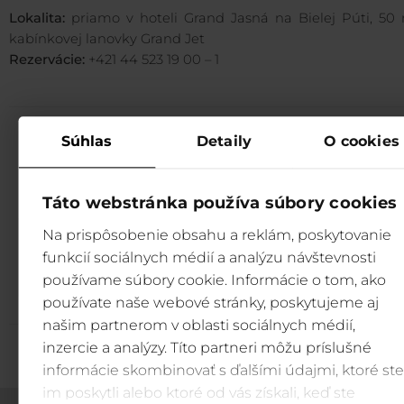
Lokalita:
priamo v hoteli Grand Jasná na Bielej Púti, 50
kabínkovej lanovky Grand Jet
Rezervácie:
+421 44 523 19 00 – 1
Súhlas
Detaily
O cookies
Menu Grand Hotel Jasná
Táto webstránka používa súbory cookies
Na prispôsobenie obsahu a reklám, poskytovanie
MENU
funkcií sociálnych médií a analýzu návštevnosti
stiahnuť
používame súbory cookie. Informácie o tom, ako
používate naše webové stránky, poskytujeme aj
našim partnerom v oblasti sociálnych médií,
inzercie a analýzy. Títo partneri môžu príslušné
informácie skombinovať s ďalšími údajmi, ktoré ste
im poskytli alebo ktoré od vás získali, keď ste