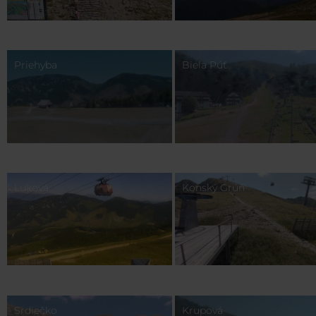
Priehyba
Biela Púť
Luková
Konský Grúň
Srdiečko
Krupová