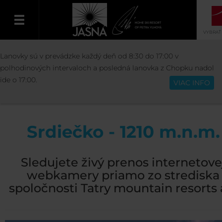
VYBRAŤ
STREDISKO
INFO O STREDISKU
WEBKA
Lanovky sú v prevádzke každý deň od 8:30 do 17:00 v
Slovenčina
SRDIEČKO - 1210 M N.M.
polhodinových intervaloch a posledná lanovka z Chopku nadol
ide o 17:00.
VIAC INFO
Srdiečko - 1210 m.n.m.
Sledujete živý prenos internetove
webkamery priamo zo strediska
spoločnosti Tatry mountain resorts a