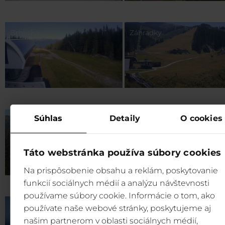
Brhliská
Záhradky
Súhlas
Detaily
O cookies
Zadné Dereše
Chopok – freeride zone
Táto webstránka používa súbory cookies
Na prispôsobenie obsahu a reklám, poskytovanie
funkcií sociálnych médií a analýzu návštevnosti
používame súbory cookie. Informácie o tom, ako
Rovná Hoľa
používate naše webové stránky, poskytujeme aj
našim partnerom v oblasti sociálnych médií,