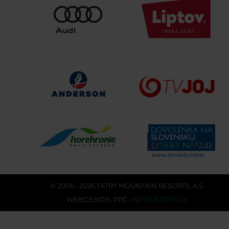
© 2005 - 2026 TATRY MOUNTAIN RESORTS, A.S.
WEBDESIGN
,
PPC
›
NETSUCCESS.SK