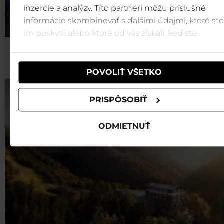
inzercie a analýzy. Títo partneri môžu príslušné
informácie skombinovať s ďalšími údajmi, ktoré ste
im poskytli alebo ktoré od vás získali, keď ste
používali ich služby.
POVOLIŤ VŠETKO
PRISPÔSOBIŤ
ODMIETNUŤ