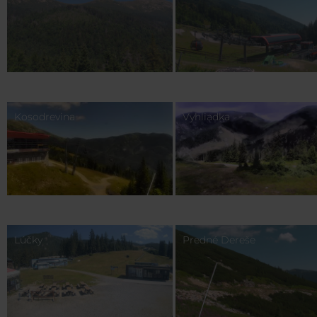
Kosodrevina
Vyhliadka
Lúčky
Predné Dereše