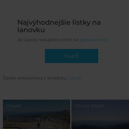
Najvýhodnejšie lístky na
lanovku
do Jasnej nakúpite online na
gopass.travel
Kúpiť
Ďalšie webkamery v stredisku:
Jasná
Chopok
Chopok Západ