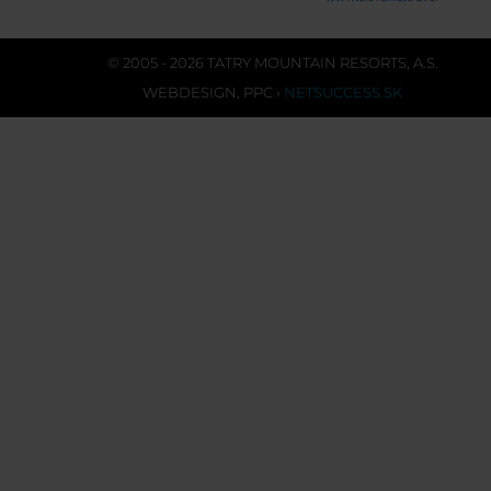
© 2005 - 2026 TATRY MOUNTAIN RESORTS, A.S.
WEBDESIGN
,
PPC
›
NETSUCCESS.SK