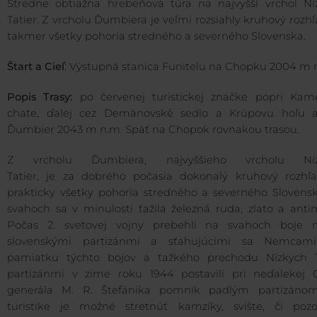
Stredne obtiažna hrebeňová túra na najvyšší vrchol Ní
Tatier. Z vrcholu Ďumbiera je veľmi rozsiahly kruhový rozh
takmer všetky pohoria stredného a severného Slovenska.
Štart a Cieľ
: Výstupná stanica Funitelu na Chopku 2004 m 
Popis Trasy:
po červenej turistickej značke popri Kam
chate, ďalej cez Demänovské sedlo a Krúpovu hoľu 
Ďumbier 2043 m n.m. Späť na Chopok rovnakou trasou.
Z vrcholu Ďumbiera, najvyššieho vrcholu Níz
Tatier, je za dobrého počasia dokonalý kruhový rozhľ
prakticky všetky pohoria stredného a severného Slovensk
svahoch sa v minulosti ťažila železná ruda, zlato a anti
Počas 2. svetovej vojny prebehli na svahoch boje 
slovenskými partizánmi a sťahujúcimi sa Nemcam
pamiatku týchto bojov a ťažkého prechodu Nízkych T
partizánmi v zime roku 1944 postavili pri neďalekej 
generála M. R. Štefánika pomník padlým partizánom
turistike je možné stretnúť kamzíky, svište, či pozo