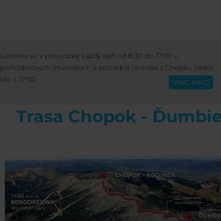
AKTIVITY
ŠPORT
TIPY NA VÝLETY
Lanovky sú v prevádzke každý deň od 8:30 do 17:00 v
Slovenčina
CHOPOK - ĎUMBIER
polhodinových intervaloch a posledná lanovka z Chopku nadol
ide o 17:00.
VIAC INFO
Trasa Chopok - Ďumbie