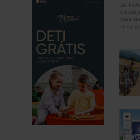
tak koch
pre vás 
ktorá ok
terasy, 
+
-