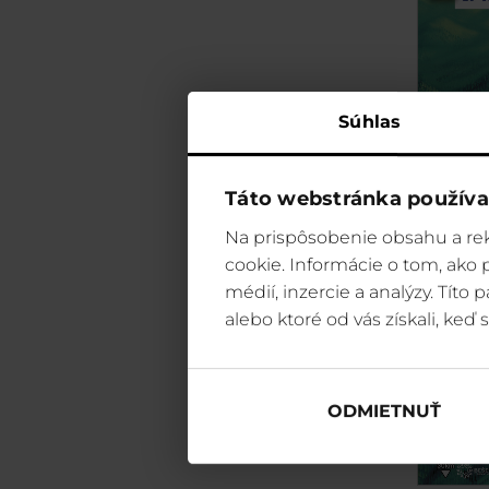
Súhlas
Táto webstránka používa
Na prispôsobenie obsahu a rek
cookie. Informácie o tom, ako
médií, inzercie a analýzy. Títo
alebo ktoré od vás získali, keď s
ODMIETNUŤ