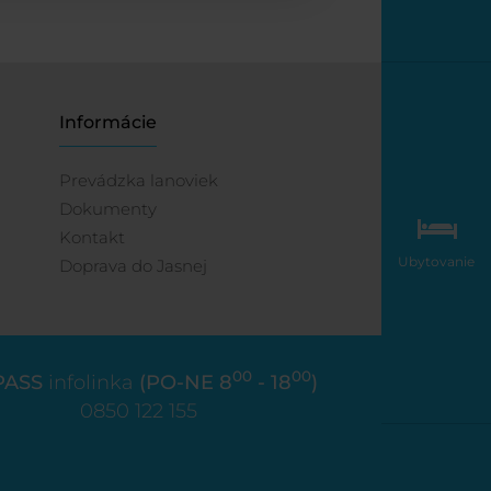
Informácie
Prevádzka lanoviek
Dokumenty
Kontakt
Ubytovanie
Doprava do Jasnej
00
00
PASS
infolinka
(PO-NE 8
- 18
)
0850 122 155