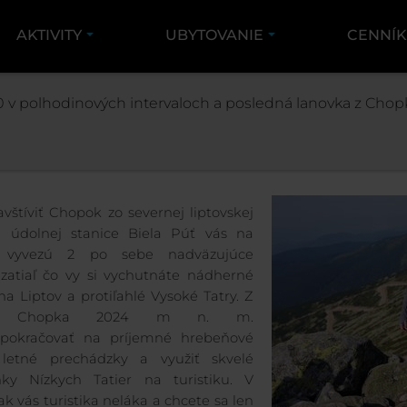
AKTIVITY
UBYTOVANIE
CENNÍ
LETO
VÝLETY LANOVKAMI NA CHOPOK
NA C
 v polhodinových intervaloch a posledná lanovka z Chopk
NA CHOPOK Z LIP
avštíviť Chopok zo severnej liptovskej
Z údolnej stanice Biela Púť vás na
 vyvezú 2 po sebe nadväzujúce
 zatiaľ čo vy si vychutnáte nádherné
na Liptov a protiľahlé Vysoké Tatry. Z
lu Chopka 2024 m n. m.
pokračovať na príjemné hrebeňové
 letné prechádzky a využiť skvelé
ky Nízkych Tatier na turistiku. V
ak vás turistika neláka a chcete sa len