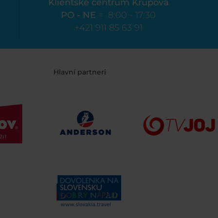
Klientské centrum Krupová
PO - NE
= 8:00 - 17:30
+421 911 85 63 91
Hlavní partneri