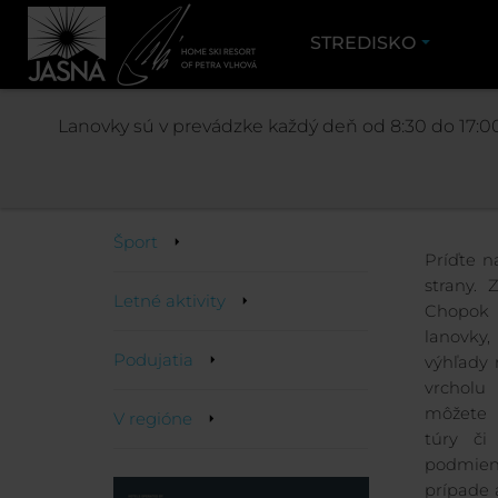
STREDISKO
AKTIVITY
Lanovky sú v prevádzke každý deň od 8:30 do 17:00
Aktivity
Šport
Príďte n
strany. 
Letné aktivity
Chopok
lanovky,
Podujatia
výhľady 
vrcho
môžete 
V regióne
túry či
podmien
prípade 