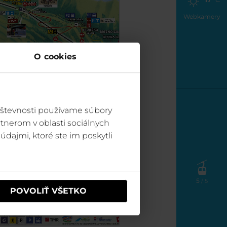
Webkamery
O cookies
vštevnosti používame súbory
tnerom v oblasti sociálnych
údajmi, ktoré ste im poskytli
5
/ 5
POVOLIŤ VŠETKO