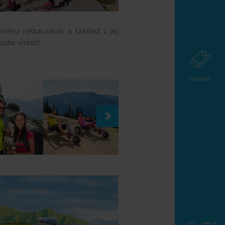
éru reštaurácie a taktiež z jej
íte vidieť!
Cenník
17
°C