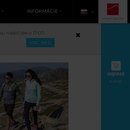
K
INFORMÁCIE
VYBRAŤ REZORT
HOPOK Z LIPTOVA
u nadol ide o 17:00.
VIAC INFO
TOVA
e-shop