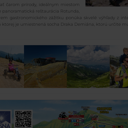
ať čarom prírody, ideálnym miestom
je panoramatická reštaurácia Rotunda,
rem gastronomického zážitku ponúka skvelé výhľady z interi
na ktorej je umiestnená socha Draka Demiána, ktorú určite mus