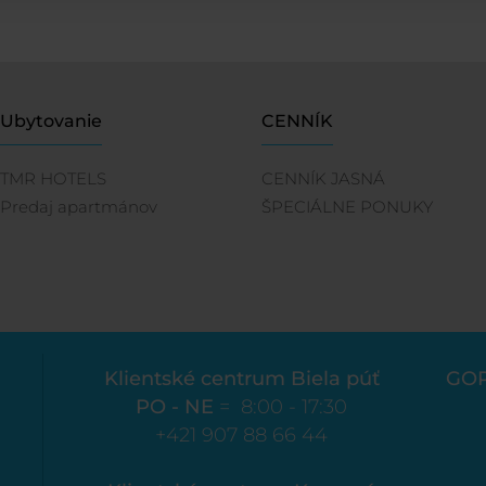
Ubytovanie
CENNÍK
TMR HOTELS
CENNÍK JASNÁ
Predaj apartmánov
ŠPECIÁLNE PONUKY
Klientské centrum Biela púť
GO
PO - NE
= 8:00 - 17:30
+421 907 88 66 44