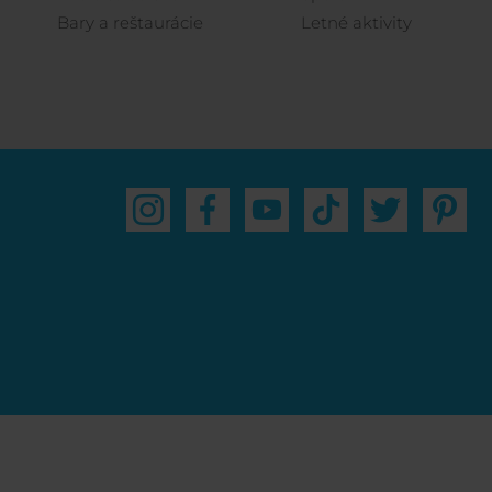
Bary a reštaurácie
Letné aktivity