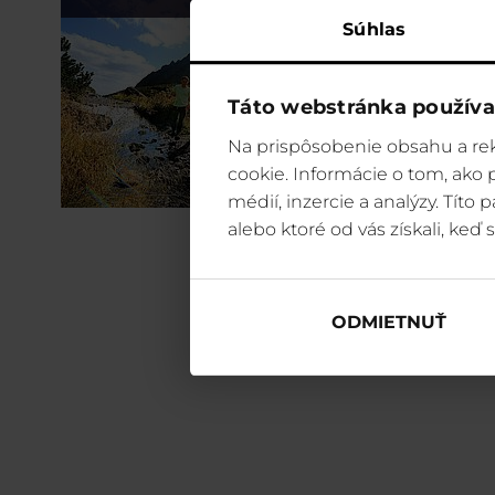
Súhlas
Táto webstránka používa
Na prispôsobenie obsahu a rek
cookie. Informácie o tom, ako
médií, inzercie a analýzy. Títo
alebo ktoré od vás získali, keď s
ODMIETNUŤ