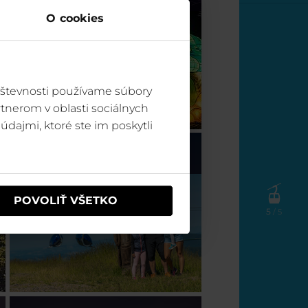
O cookies
vštevnosti používame súbory
tnerom v oblasti sociálnych
údajmi, ktoré ste im poskytli
Špindl (CZ)
POVOLIŤ VŠETKO
5
/ 5