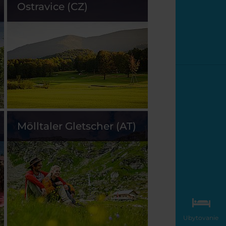
Ostravice (CZ)
Mölltaler Gletscher (AT)
Ubytovanie