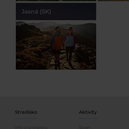
Jasná (SK)
Stredisko
Aktivity
Info o stredisku
Šport