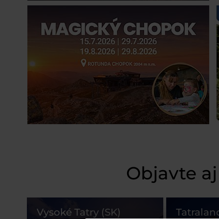
Objavte aj
Vysoké Tatry (SK)
Tatralan