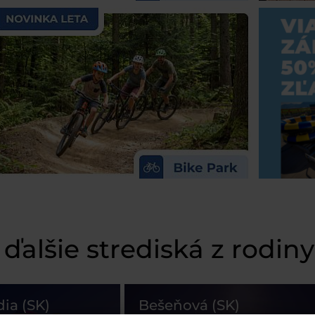
 ďalšie strediská z rodin
dia (SK)
Bešeňová (SK)