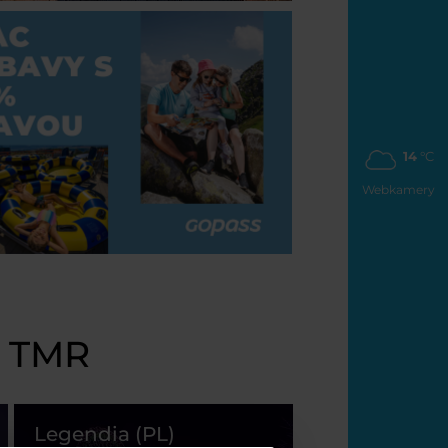
14
°C
Webkamery
y TMR
Legendia (PL)