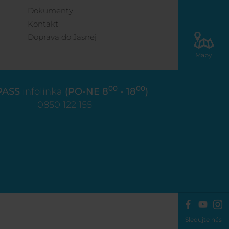
Dokumenty
Kontakt
Doprava do Jasnej
Mapy
00
00
PASS
infolinka
(PO-NE 8
- 18
)
0850 122 155
Sledujte nás