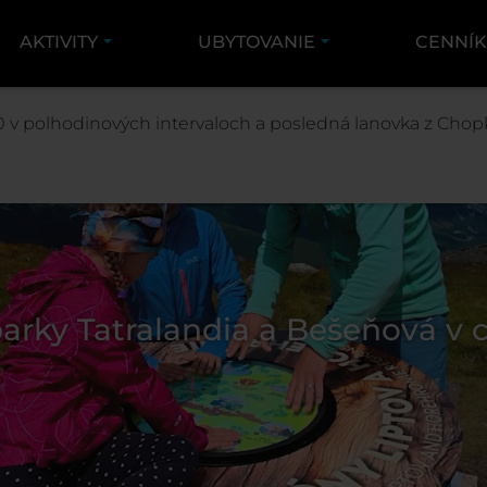
AKTIVITY
UBYTOVANIE
CENNÍ
 v polhodinových intervaloch a posledná lanovka z Chopk
arky Tatralandia a Bešeňová v 