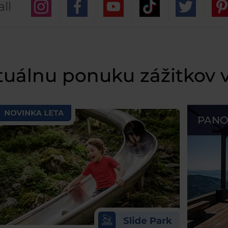
ll
ktuálnu ponuku zážitkov 
PANO