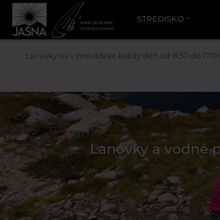
STREDISKO
Lanovky sú v prevádzke každý deň od 8:30 do 17:00
Lanovky a vodné p