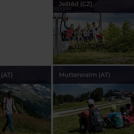
Ještěd (CZ)
(AT)
Muttereralm (AT)